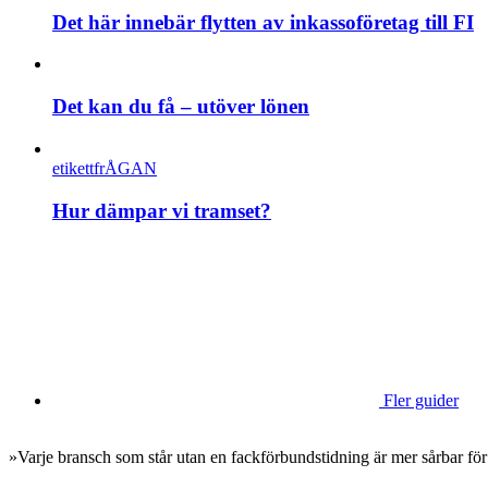
Det här innebär flytten av inkassoföretag till FI
Det kan du få – utöver lönen
etikettfrÅGAN
Hur dämpar vi tramset?
Fler guider
»Varje bransch som står utan en fackförbundstidning är mer sårbar för