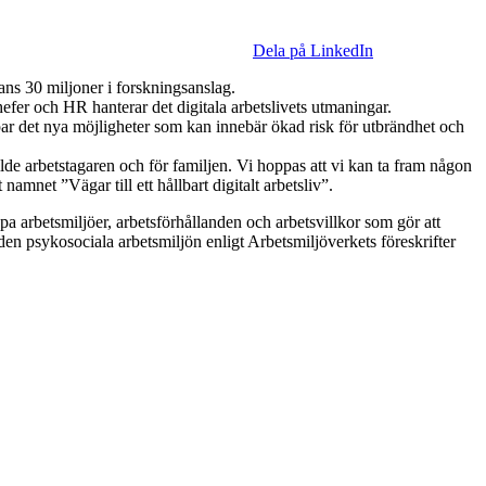
Dela på LinkedIn
ans 30 miljoner i forskningsanslag.
hefer och HR hanterar det digitala arbetslivets utmaningar.
kapar det nya möjligheter som kan innebär ökad risk för utbrändhet och
kilde arbetstagaren och för familjen. Vi hoppas att vi kan ta fram någon
namnet ”Vägar till ett hållbart digitalt arbetsliv”.
apa arbetsmiljöer, arbetsförhållanden och arbetsvillkor som gör att
d den psykosociala arbetsmiljön enligt Arbetsmiljöverkets föreskrifter