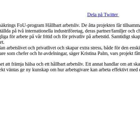
Dela på Twitter
äkrings FoU-program Hållbart arbetsliv. De åtta projekten får tillsamm
llda på två internationella industriföretag, deras partner/familjer och c
gliga för arbete på vår fritid och för privatliv på arbetstid. Samtidigt s
et.
llan arbetslivet och privatlivet och skapar extra stress, både för den ens
are som chefer och hr-avdelningar, säger Kristina Palm, vars projekt fått 
t att främja hälsa och ett hållbart arbetsliv. Ett annat handlar om att sk
 projekt väntas ge ny kunskap om hur arbetsgivare kan arbeta effektivt me