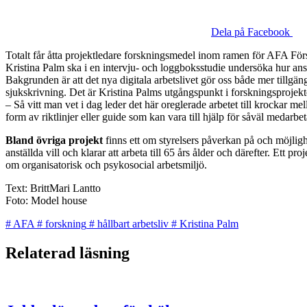
Dela på Facebook
Totalt får åtta projektledare forskningsmedel inom ramen för AFA Förs
Kristina Palm ska i en intervju- och loggboksstudie undersöka hur anstä
Bakgrunden är att det nya digitala arbetslivet gör oss både mer tillgän
sjukskrivning. Det är Kristina Palms utgångspunkt i forskningsprojekt
– Så vitt man vet i dag leder det här oreglerade arbetet till krockar me
form av riktlinjer eller guide som kan vara till hjälp för såväl medarbet
Bland övriga projekt
finns ett om styrelsers påverkan på och möjlighe
anställda vill och klarar att arbeta till 65 års ålder och därefter. Ett
om organisatorisk och psykosocial arbetsmiljö.
Text: BrittMari Lantto
Foto: Model house
#
AFA
#
forskning
#
hållbart arbetsliv
#
Kristina Palm
Relaterad läsning