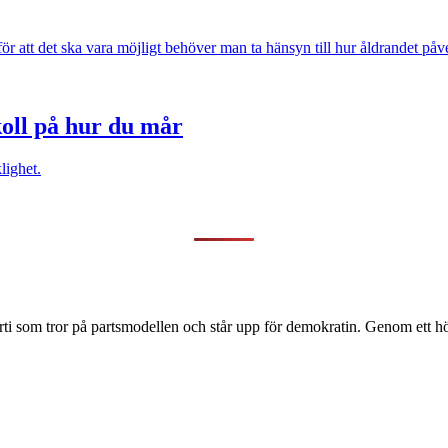
 för att det ska vara möjligt behöver man ta hänsyn till hur åldrandet p
koll på hur du mår
lighet.
ti som tror på partsmodellen och står upp för demokratin. Genom ett hög