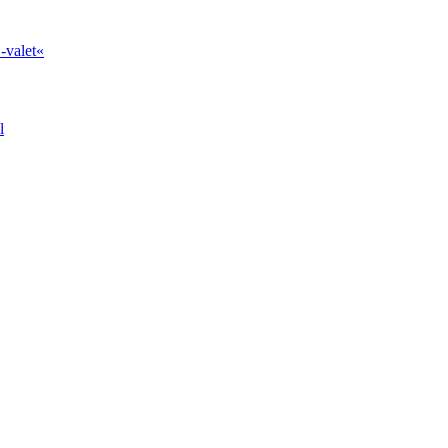
-valet«
l