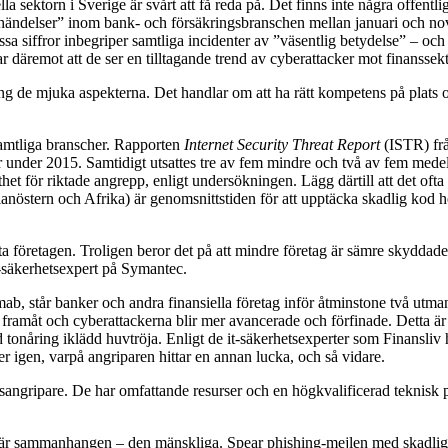
la sektorn i Sverige är svårt att få reda på. Det finns inte några offentl
händelser” inom bank- och försäkringsbranschen mellan januari och nov
 dessa siffror inbegriper samtliga incidenter av ”väsentlig betydelse” – o
ar däremot att de ser en tilltagande trend av cyberattacker mot finanssek
 kring de mjuka aspekterna. Det handlar om att ha rätt kompetens på plats
r samtliga branscher. Rapporten
Internet Security Threat Report
(ISTR) frå
 under 2015. Samtidigt utsattes tre av fem mindre och två av fem medels
thet för riktade angrepp, enligt undersökningen. Lägg därtill att det ofta 
östern och Afrika) är genomsnittstiden för att upptäcka skadlig kod hela 
ta företagen. Troligen beror det på att mindre företag är sämre skyddade ä
-säkerhetsexpert på Symantec.
b, står banker och andra finansiella företag inför åtminstone två utmani
år framåt och cyberattackerna blir mer avancerade och förfinade. Detta är 
åring iklädd huvtröja. Enligt de it-säkerhetsexperter som Finansliv har 
er igen, varpå angriparen hittar en annan lucka, och så vidare.
sangripare. De har omfattande resurser och en högkvalificerad teknisk p
 här sammanhangen – den mänskliga. Spear phishing-mejlen med skadlig k