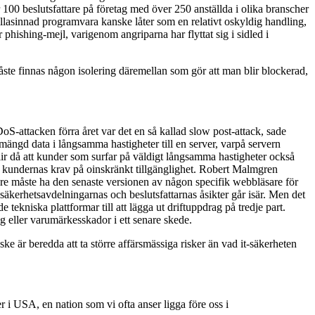
100 beslutsfattare på företag med över 250 anställda i olika branscher
illasinnad programvara kanske låter som en relativt oskyldig handling,
hishing-mejl, varigenom angriparna har flyttat sig i sidled i
måste finnas någon isolering däremellan som gör att man blir blockerad,
-attacken förra året var det en så kallad slow post-attack, sade
ängd data i långsamma hastigheter till en server, varpå servern
r då att kunder som surfar på väldigt långsamma hastigheter också
ch kundernas krav på oinskränkt tillgänglighet. Robert Malmgren
dare måste ha den senaste versionen av någon specifik webbläsare för
it-säkerhetsavdelningarnas och beslutsfattarnas åsikter går isär. Men det
e tekniska plattformar till att lägga ut driftuppdrag på tredje part.
ing eller varumärkesskador i ett senare skede.
anske är beredda att ta större affärsmässiga risker än vad it-säkerheten
r i USA, en nation som vi ofta anser ligga före oss i