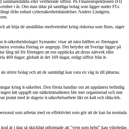
igt sammanställda eller verifierade siffror. På Finansinspektionen (FI)
ember i år. Om man tittar på samtliga bolag som ligger under FI:s
ch långt ifrån enbart cybersäkerhetshändelser. Anders Lindgren,
torn.
 och att höja de anställdas medvetenhet kring riskerna som finns, säger
n it-säkerhetsbolaget Symantec visar att nära hälften av företagen
tora svenska företag av angrepp. Det betyder att Sverige ligger på
tar lång tid för företagen att ens upptäcka att deras nätverk eller
469 dagar; globalt är det 169 dagar, enligt siffror från it-
n större bolag och att de samtidigt kan vara en väg in till jättarna.
ngar kring it-säkerhet. Den första handlar om att uppdatera befintlig
ingen lätt uppgift när nätkriminaliteten blir mer organiserad och inte
pratat med är dagens it-säkerhetsarbete likt en katt och råtta-lek.
ersonal som arbetar med en effektivitet som gör att de kan ha normala
od är i dag så skickligt utformade att ”vem som helst” kan vilseledas