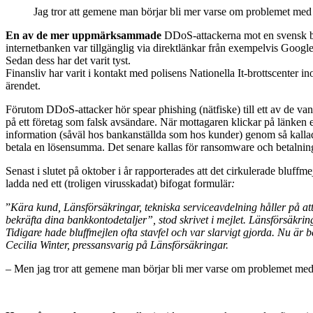
Jag tror att gemene man börjar bli mer varse om problemet med b
En av de mer uppmärksammade
DDoS-attackerna mot en svensk ban
internetbanken var tillgänglig via direktlänkar från exempelvis Goog
Sedan dess har det varit tyst.
Finansliv har varit i kontakt med polisens Nationella It-brottscenter
ärendet.
Förutom DDoS-attacker hör spear phishing (nätfiske) till ett av de van
på ett företag som falsk avsändare. När mottagaren klickar på länken e
information (såväl hos bankanställda som hos kunder) genom så kallade 
betala en lösensumma. Det senare kallas för ransomware och betalningen
Senast i slutet på oktober i år rapporterades att det cirkulerade bluffm
ladda ned ett (troligen virusskadat) bifogat formulär
:
”
Kära kund,
Länsförsäkringar, tekniska serviceavdelning håller på at
bekräfta dina bankkontodetaljer
”, stod skrivet i mejlet. Länsförsäkri
Tidigare hade bluffmejlen ofta stavfel och var slarvigt gjorda. Nu är be
Cecilia Winter, pressansvarig på Länsförsäkringar.
– Men jag tror att gemene man börjar bli mer varse om problemet med b