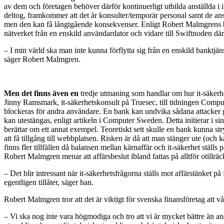
av dem och företagen behöver därför kontinuerligt utbilda anställda i
deltog, framkommer att det är konsulter/temporär personal samt de anst
men den kan få långtgående konsekvenser. Enligt Robert Malmgrens bedö
nätverket från en enskild användardator och vidare till Swiftnoden där
– I min värld ska man inte kunna förflytta sig från en enskild banktjä
säger Robert Malmgren.
Men det finns även en
tredje utmaning som handlar om hur it-säkerhe
Jinny Ramsmark, it-säkerhetskonsult på Truesec, till tidningen Comput
blockeras för andra användare. En bank kan undvika sådana attacker g
kan utestängas, enligt artikeln i Computer Sweden. Detta initierar i 
berättar om ett annat exempel. Teoretiskt sett skulle en bank kunna st
att få tillgång till webbplatsen. Risken är då att man stänger ute (och k
finns fler tillfällen då balansen mellan kärnaffär och it-säkerhet ställs 
Robert Malmgren menar att affärsbeslut ibland fattas på alltför otillräck
– Det blir intressant när it-säkerhetsfrågorna ställs mot affärstänket på 
egentligen tillåter, säger han.
Robert Malmgren tror att det är viktigt för svenska finansföretag att v
– Vi ska nog inte vara högmodiga och tro att vi är mycket bättre än an