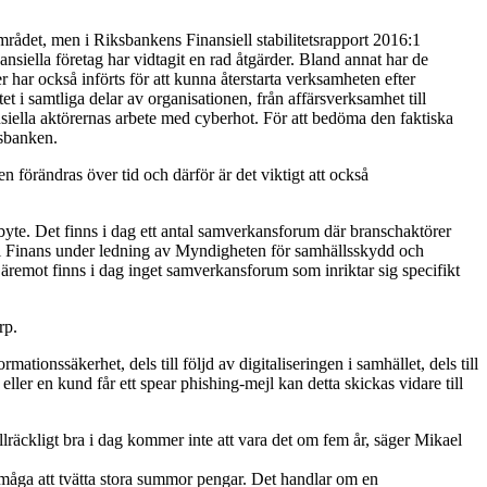
mrådet, men i Riksbankens Finansiell stabilitetsrapport 2016:1
iella företag har vidtagit en rad åtgärder. Bland annat har de
 har också införts för att kunna återstarta verksamheten efter
t i samtliga delar av organisationen, från affärsverksamhet till
nsiella aktörernas arbete med cyberhot. För att bedöma den faktiska
ksbanken.
en förändras över tid och därför är det viktigt att också
yte. Det finns i dag ett antal samverkansforum där branschaktörer
idi Finans under ledning av Myndigheten för samhällsskydd och
äremot finns i dag inget samverkansforum som inriktar sig specifikt
rp.
ionssäkerhet, dels till följd av digitaliseringen i samhället, dels till
ller en kund får ett spear phishing-mejl kan detta skickas vidare till
tillräckligt bra i dag kommer inte att vara det om fem år, säger Mikael
örmåga att tvätta stora summor pengar. Det handlar om en