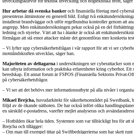
utvecklingskurvor för teknisk utveckling och högtekniska brott, säger
Hur arbetar då svenska banker
och finansiella företag med cybersä
presenteras åtminstone en generell bild. Enligt två enkätundersöknin
installerat brandväggar och utför regelbundna kontroller genom att anal
angrepp. Men enkätundersökningen pekar också på en del förbättringspun
ledning och styrelse. Värt att ha i åtanke är också att enkätundersökn
förmågan att stå emot attacker måste det genomföras mer konkreta teste
– Vi lyfter upp cybersäkerhetsfrågan i vår rapport för att vi ser cyberho
motståndskraften utvecklas, säger han.
Majoriteten av deltagarna
i undersökningen ser cyberattacker som en
kan utbyta information och praktiska erfarenheter kring cyberhot. Et
beredskap. Ett annat forum är FSPOS (Finansiella Sektorns Privat‐Off
på cybersäkerhetsfrågor.
– Vi ser att det behövs mer informationsutbyte på alla nivåer i organisa
Mikael Brejcha,
huvudarkitekt för säkerhetsområdet på Swedbank, berät
följd av de ökande näthoten. De har också infört olika handlingsplaner 
en särskild e-postadress, varefter mejlet analyseras och avsändaradress
– Hotbilden ökar hela tiden. Systemen som var tillräckligt bra för att s
Brejcha och tillägger:
– Om man till exempel tittar på Swiftbedrägerierna som har skett runt