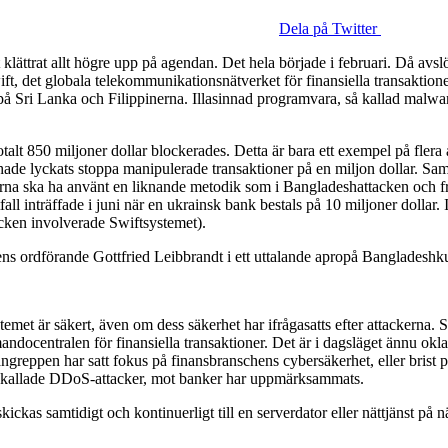
Dela på Twitter
 klättrat allt högre upp på agendan. Det hela började i februari. Då avslö
ft, det globala telekommunikationsnätverket för finansiella transaktione
på Sri Lanka och Filippinerna. Illasinnad programvara, så kallad malwar
 totalt 850 miljoner dollar blockerades. Detta är bara ett exempel på fler
hade lyckats stoppa manipulerade transaktioner på en miljon dollar. 
ckarna ska ha använt en liknande metodik som i Bangladeshattacken och f
ll inträffade i juni när en ukrainsk bank bestals på 10 miljoner dolla
acken involverade Swiftsystemet).
nens ordförande Gottfried Leibbrandt i ett uttalande apropå Bangladesh
temet är säkert, även om dess säkerhet har ifrågasatts efter attackerna. S
ndocentralen för finansiella transaktioner. Det är i dagsläget ännu oklar
angreppen har satt fokus på finansbranschens cybersäkerhet, eller brist 
, så kallade DDoS-attacker, mot banker har uppmärksammats.
as samtidigt och kontinuerligt till en serverdator eller nättjänst på nät