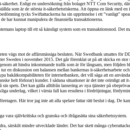
 it-säkerhet. Enligt en undersökning från bolaget NTT Com Security, där 
ällda som är de största it-säkerhetsriskerna. Att öppna en länk med en 
mning tycks Swiftattackerna ha sin upprinnelse i ett ”vanligt” spear p
 de har kunnat manipulera de finansiella transaktionerna.
nstemans laptop till ett så känsligt system som en transaktionsnod. Det 
ten vägs mot de affärsmässiga besluten. När Swedbank utsattes för DDoS
er Sweden i november 2015. Det går förenklat ut på att skicka en stor m
enom att hindra inkommande trafik som är för långsam, men följden bli
sin tur en diskussion om balansen mellan bankernas it-säkerhetsarbete o
rypa bakåtkompabiliteten för internetbanken, det vill säga att en använ
anske helt förlorar) kunder. I sådana situationer är det inte orimligt att 
på sin spets. Det kan gälla alltifrån lansering av nya tjänster på obeprövad
liga underlag, vilket i värsta fall kan resultera i fördröjningar, fördyrn
företagen. Här tror jag inte att alla spelare fattar rätt beslut i dag. De k
åga vara självkritiska och granska och ifrågasätta sina säkerhetssystem.
dra, särskilt mindre utvecklade länder. Det har skett många cyberattacke