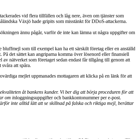
erades vid flera tillfällen och låg nere, även om tjänster som
småländska Växjö hade gripits som misstänkt för DDoS-attackerna.
rsökningen ännu pågår, varför de inte kan lämna ut några uppgifter om
luffmejl som till exempel kan ha ett särskilt företag eller en anställd
. På det sättet kan angriparna komma över lösenord eller finansiell
 av nätverket som företaget sedan endast får tillgång till genom att
svåra att spåra.
 trovärdiga mejlet uppmanades mottagaren att klicka på en länk för att
kvaliteten åt bankens kunder. Vi ber dig att börja proceduren för att
ar om i
nloggningsuppgifter och bankkontonummer per e-post.
r inte alltid lätt att se skillnad på falska och riktiga mejl, berättar