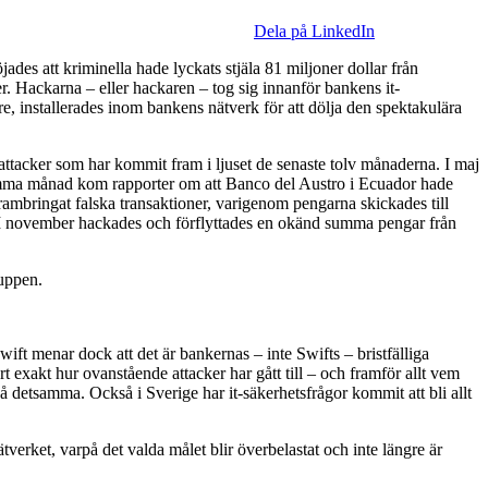
Dela på LinkedIn
jades att kriminella hade lyckats stjäla 81 miljoner dollar från
r. Hackarna – eller hackaren – tog sig innanför bankens it-
e, installerades inom bankens nätverk för att dölja den spektakulära
a attacker som har kommit fram i ljuset de senaste tolv månaderna. I maj
Samma månad kom rapporter om att Banco del Austro i Ecuador hade
rambringat falska transaktioner, varigenom pengarna skickades till
r. I november hackades och förflyttades en okänd summa pengar från
kuppen.
wift menar dock att det är bankernas – inte Swifts – bristfälliga
t exakt hur ovanstående attacker har gått till – och framför allt vem
på detsamma. Också i Sverige har it-säkerhetsfrågor kommit att bli allt
verket, varpå det valda målet blir överbelastat och inte längre är