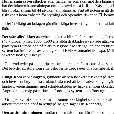
Hur många cyberattacker
eller incidenter som sker mot den finansiel
har det inkommit anmälningar om tolv stycken så kallade ”väsentliga 
tillsyn ökar siffran till 44 stycken anmälningar. Värt att notera är att
riskexpert inom enheten för styrning och operativa risker på FI, berätt
– Det är viktigt att bolagen gör tillräckliga investeringar, inte minst
han.
Det står alltså klart
att cyberattackerna blir allt fler – och det gälle
(46,7 procent) med 1000–1500 anställda drabbades av riktade attacker
plats fyra i Europa och på plats tolv globalt när det gäller länders utsat
system har infiltrerats av skadlig kod. I EMEA-området (Europa, Mellan
säkerhetsbolaget Fireeye.
– En trend tyder på att angripare inte längre bara fokuserar på de störs
Det betyder att stora som små behöver se upp, säger Ola Rehnberg, it
Enligt Robert Malmgren,
grundare av och it-säkerhetsexpert på Roma
och investera i ny it-infrastruktur i takt med att teknikutvecklingen g
längre överensstämmer med schablonbilden av hackaren som oborstad ton
Angriparen ger sig på en lucka i företagets system, som företaget täpp
– Grupper av nätkriminella har nu samma skicklighet som nationalstat
arbetstimmar och ändå ta ledigt på helger, säger Ola Rehnberg.
Den andra utmaningen
handlar om en faktor som lätt förbises i de