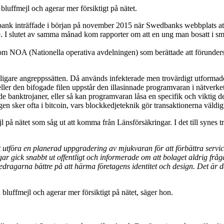
luffmejl och agerar mer försiktigt på nätet.
k inträffade i början på november 2015 när Swedbanks webbplats attack
le. I slutet av samma månad kom rapporter om att en ung man bosatt i 
 inom NOA (Nationella operativa avdelningen) som berättade att förunde
ligare angreppssätten. Då används infekterade men trovärdigt utformade b
ller den bifogade filen uppstår den illasinnade programvaran i nätverket
banktrojaner, eller så kan programvaran låsa en specifik och viktig del
 sker ofta i bitcoin, vars blockkedjeteknik gör transaktionerna väldigt 
ejl på nätet som såg ut att komma från Länsförsäkringar. I det till synes
t utföra en planerad uppgradering av mjukvaran för att förbättra service
ngar gick snabbt ut offentligt och informerade om att bolaget aldrig fråg
dragarna bättre på att härma företagens identitet och design. Det är därfö
luffmejl och agerar mer försiktigt på nätet, säger hon.