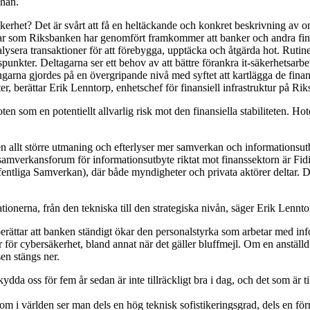
 han.
kerhet? Det är svårt att få en heltäckande och konkret beskrivning av o
gar som Riksbanken har genomfört framkommer att banker och andra finans
ysera transaktioner för att förebygga, upptäcka och åtgärda hot. Rutiner
kter. Deltagarna ser ett behov av att bättre förankra it-säkerhetsarbete
ingarna gjordes på en övergripande nivå med syftet att kartlägga de fina
r, berättar Erik Lenntorp, enhetschef för finansiell infrastruktur på Ri
ten som en potentiellt allvarlig risk mot den finansiella stabiliteten. Hot
 allt större utmaning och efterlyser mer samverkan och informationsutb
t samverkansforum för informationsutbyte riktat mot finanssektorn är F
entliga Samverkan), där både myndigheter och privata aktörer deltar. D
tionerna, från den tekniska till den strategiska nivån, säger Erik Lennto
tar att banken ständigt ökar den personalstyrka som arbetar med informat
för cybersäkerhet, bland annat när det gäller bluffmejl. Om en anställd e
en stängs ner.
kydda oss för fem år sedan är inte tillräckligt bra i dag, och det som är 
 om i världen ser man dels en hög teknisk sofistikeringsgrad, dels en f