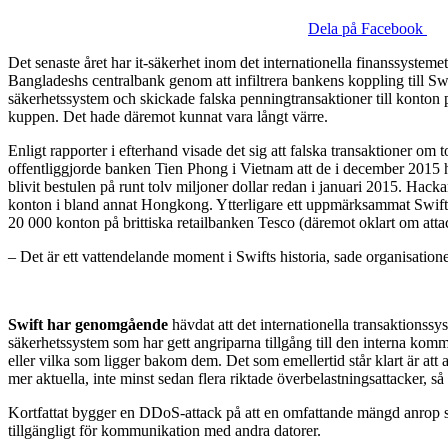
Dela på Facebook
Det senaste året har it-säkerhet inom det internationella finanssystemet
Bangladeshs centralbank genom att infiltrera bankens koppling till Swi
säkerhetssystem och skickade falska penningtransaktioner till konton 
kuppen. Det hade däremot kunnat vara långt värre.
Enligt rapporter i efterhand visade det sig att falska transaktioner om
offentliggjorde banken Tien Phong i Vietnam att de i december 2015 
blivit bestulen på runt tolv miljoner dollar redan i januari 2015. Ha
konton i bland annat Hongkong. Ytterligare ett uppmärksammat Swiftfa
20 000 konton på brittiska retailbanken Tesco (däremot oklart om att
– Det är ett vattendelande moment i Swifts historia, sade organisatio
Swift har genomgående
hävdat att det internationella transaktionssys
säkerhetssystem som har gett angriparna tillgång till den interna komma
eller vilka som ligger bakom dem. Det som emellertid står klart är att 
mer aktuella, inte minst sedan flera riktade överbelastningsattacker
Kortfattat bygger en DDoS-attack på att en omfattande mängd anrop skick
tillgängligt för kommunikation med andra datorer.