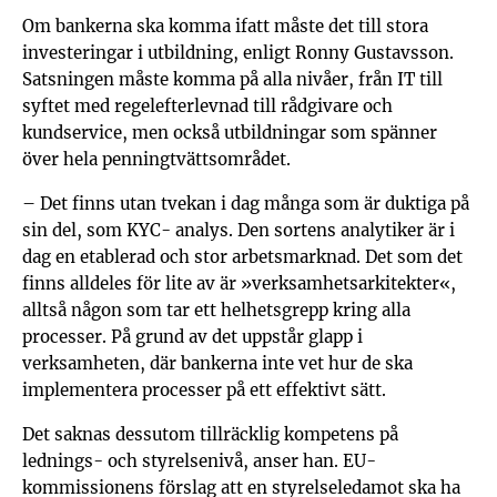
Om bankerna ska komma ifatt måste det till stora
investeringar i utbildning, enligt Ronny Gustavsson.
Satsningen måste komma på alla nivåer, från IT till
syftet med regelefterlevnad till rådgivare och
kundservice, men också utbildningar som spänner
över hela penningtvättsområdet.
– Det finns utan tvekan i dag många som är duktiga på
sin del, som KYC- analys. Den sortens analytiker är i
dag en etablerad och stor arbetsmarknad. Det som det
finns alldeles för lite av är »verksamhetsarkitekter«,
alltså någon som tar ett helhetsgrepp kring alla
processer. På grund av det uppstår glapp i
verksamheten, där bankerna inte vet hur de ska
implementera processer på ett effektivt sätt.
Det saknas dessutom tillräcklig kompetens på
lednings- och styrelsenivå, anser han. EU-
kommissionens förslag att en styrelseledamot ska ha