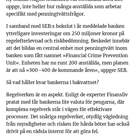
uppge, inte heller hur många anställda som arbetar
specifikt med penningtvättsfrågor.
I samband med SEB:s bokslut i år meddelade banken
ytterligare investeringar om 250 miljoner kronor på
regelefterlevnad och riskbedömning. Beskedet innebär
att det bildas en central enhet mot penningtvätt inom
banken som fått namnet »Financial Crime Prevention
Unit«. Enheten har nu runt 200 anställda, men planen
är att nå »300–400 de kommande åren«, uppger SEB.
Så vad håller kvar bankerna i bakvattnet?
Regelverken är en aspekt. Enligt de experter Finansliv
pratat med får bankerna lite valuta för pengarna, där
komplexa regelverk står i vägen för effektivare
processer. Det snåriga regelverket, otydlig vägledning
från myndigheter och risken för hårda böter har också
drivit på en rädsla internt för att göra fel.