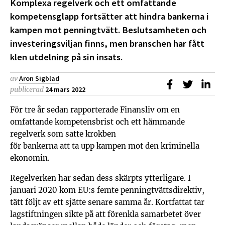
Komplexa regelverk och ett omfattande
kompetensglapp fortsätter att hindra bankerna i
kampen mot penningtvätt. Beslutsamheten och
investeringsviljan finns, men branschen har fått
klen utdelning på sin insats.
av
Aron Sigblad
Dela på Faceb
Dela på T
Dela
publicerad
24 mars 2022
För tre år sedan rapporterade Finansliv om en
omfattande kompetensbrist och ett hämmande
regelverk som satte krokben
för bankerna att ta upp kampen mot den kriminella
ekonomin.
Regelverken har sedan dess skärpts ytterligare. I
januari 2020 kom EU:s femte penningtvättsdirektiv,
tätt följt av ett sjätte senare samma år. Kortfattat tar
lagstiftningen sikte på att förenkla samarbetet över