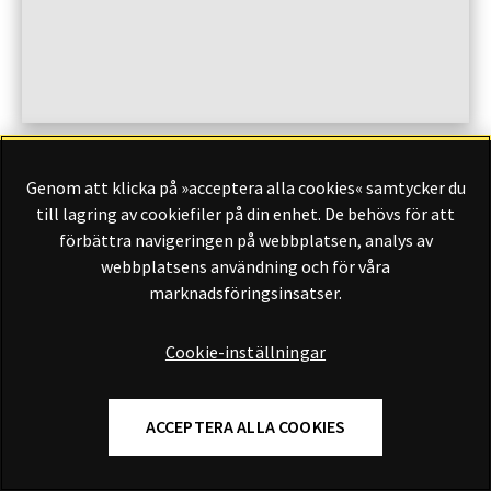
LÄS TIDNINGEN DIGITALT
Genom att klicka på »acceptera alla cookies« samtycker du
till lagring av cookiefiler på din enhet. De behövs för att
förbättra navigeringen på webbplatsen, analys av
webbplatsens användning och för våra
Finansliv ägs av Finansliv Sverige AB, 556784-8741.
marknadsföringsinsatser.
Cookie-inställningar
Finansliv producerades av Tidningen Journalisten AB till 30
juni 2024.
ACCEPTERA ALLA COOKIES