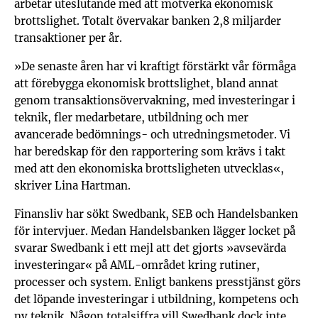
arbetar uteslutande med att motverka ekonomisk
brottslighet. Totalt övervakar banken 2,8 miljarder
transaktioner per år.
»De senaste åren har vi kraftigt förstärkt vår förmåga
att förebygga ekonomisk brottslighet, bland annat
genom transaktionsövervakning, med investeringar i
teknik, fler medarbetare, utbildning och mer
avancerade bedömnings- och utredningsmetoder. Vi
har beredskap för den rapportering som krävs i takt
med att den ekonomiska brottsligheten utvecklas«,
skriver Lina Hartman.
Finansliv har sökt Swedbank, SEB och Handelsbanken
för intervjuer. Medan Handelsbanken lägger locket på
svarar Swedbank i ett mejl att det gjorts »avsevärda
investeringar« på AML-området kring rutiner,
processer och system. Enligt bankens presstjänst görs
det löpande investeringar i utbildning, kompetens och
ny teknik. Någon totalsiffra vill Swedbank dock inte