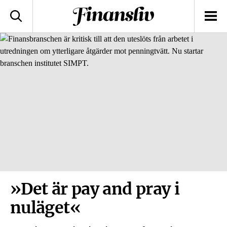
logotyp
Sök
Men
»Det är pay and pray i
nuläget«