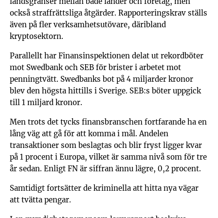
landsgränser mellan både länder och företag, men
också straffrättsliga åtgärder. Rapporteringskrav ställs
även på fler verksamhetsutövare, däribland
kryptosektorn.
Parallellt har Finansinspektionen delat ut rekordböter
mot Swedbank och SEB för brister i arbetet mot
penningtvätt. Swedbanks bot på 4 miljarder kronor
blev den högsta hittills i Sverige. SEB:s böter uppgick
till 1 miljard kronor.
Men trots det tycks finansbranschen fortfarande ha en
lång väg att gå för att komma i mål. Andelen
transaktioner som beslagtas och blir fryst ligger kvar
på 1 procent i Europa, vilket är samma nivå som för tre
år sedan. Enligt FN är siffran ännu lägre, 0,2 procent.
Samtidigt fortsätter de kriminella att hitta nya vägar
att tvätta pengar.