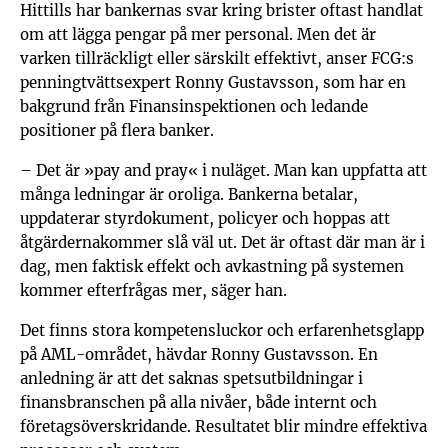
Hittills har bankernas svar kring brister oftast handlat
om att lägga pengar på mer personal. Men det är
varken tillräckligt eller särskilt effektivt, anser FCG:s
penningtvättsexpert Ronny Gustavsson, som har en
bakgrund från Finansinspektionen och ledande
positioner på flera banker.
– Det är »pay and pray« i nuläget. Man kan uppfatta att
många ledningar är oroliga. Bankerna betalar,
uppdaterar styrdokument, policyer och hoppas att
åtgärdernakommer slå väl ut. Det är oftast där man är i
dag, men faktisk effekt och avkastning på systemen
kommer efterfrågas mer, säger han.
Det finns stora kompetensluckor och erfarenhetsglapp
på AML-området, hävdar Ronny Gustavsson. En
anledning är att det saknas spetsutbildningar i
finansbranschen på alla nivåer, både internt och
företagsöverskridande. Resultatet blir mindre effektiva