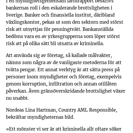
I en myndighetsgemensam larmrapport beskrivs
bankernas roll i den eskalerande brottsligheten i
Sverige. Banker och finansiella institut, däribland
växlingskontor, pekas ut som den sektorn med störst
risk att utnyttjas för penningtvätt. Bankanställda
bedöms vara en av yrkesgrupperna som löper störst
risk att på olika sätt bli utsatta av kriminella.
Att använda sig av företag, så kallade målvakter,
nämns som några av de vanligaste metoderna för att
tvätta pengar. Ett annat verktyg är att sätta press på
personer inom myndigheter och företag, exempelvis
genom korruption, infiltration och annan otillåten
påverkan. Även gränsöverskridande brottslighet växer
nu snabbt.
Nordeas Lina Hartman, Country AML Responsible,
bekräftar myndigheternas bild.
»Ett mönster vi ser är att kriminella allt oftare söker