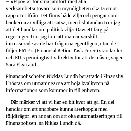
– »Fipo« är för små jämfört med alla
verksamhetsutövare som myndigheten ska ta emot
rapporter ifrån. Det finns både vilja och pengar som
bankerna är villiga att satsa, men i slutändan tror jag
att det handlar om politisk vilja. Oavsett färg på
regeringen tror jag inte att man är särskilt
intresserade av de här frågorna egentligen, utan de
följer FATF:s (Financial Action Task Force) standarder
och EU:s penningtvättsdirektiv för att de måste, säger
Sara Ekstrand.
Finanspolischefen Nicklas Lundh berättade i Finansliv
i höstas om utmaningarna att höja kvaliteten på
informationen som kommer in till enheten.
– Där märker vi att vi har en bit kvar att gå. En del
handlar om att snabbare kunna återkoppla med
följdfrågor, en annan om att öka automatiseringen till
Finanspolisen, sa Niklas Lundh då.