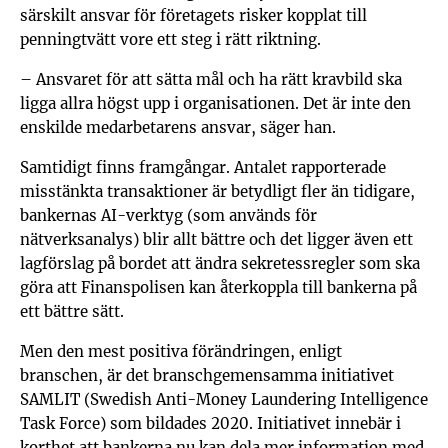
särskilt ansvar för företagets risker kopplat till
penningtvätt vore ett steg i rätt riktning.
– Ansvaret för att sätta mål och ha rätt kravbild ska
ligga allra högst upp i organisationen. Det är inte den
enskilde medarbetarens ansvar, säger han.
Samtidigt finns framgångar. Antalet rapporterade
misstänkta transaktioner är betydligt fler än tidigare,
bankernas AI-verktyg (som används för
nätverksanalys) blir allt bättre och det ligger även ett
lagförslag på bordet att ändra sekretessregler som ska
göra att Finanspolisen kan återkoppla till bankerna på
ett bättre sätt.
Men den mest positiva förändringen, enligt
branschen, är det branschgemensamma initiativet
SAMLIT (Swedish Anti-Money Laundering Intelligence
Task Force) som bildades 2020. Initiativet innebär i
korthet att bankerna nu kan dela mer information med