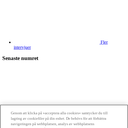
Fler
intervjuer
Senaste numret
Läs tidningen
Genom att klicka på »acceptera alla cookies« samtycker du till
digitalt
lagring av cookiefiler på din enhet. De behövs för att förbättra
Finansliv ägs av Finansliv Sverige AB, 556784-8741.
navigeringen på webbplatsen, analys av webbplatsens