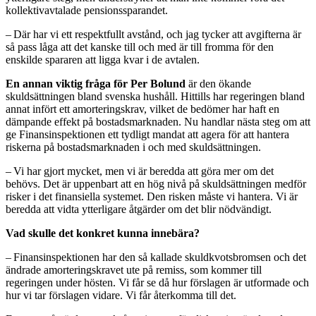
kollektivavtalade pensionssparandet.
– Där har vi ett respektfullt avstånd, och jag tycker att avgifterna är
så pass låga att det kanske till och med är till fromma för den
enskilde spararen att ligga kvar i de avtalen.
En annan viktig fråga för Per Bolund
är den ökande
skuldsättningen bland svenska hushåll. Hittills har regeringen bland
annat infört ett amorteringskrav, vilket de bedömer har haft en
dämpande effekt på bostadsmarknaden. Nu handlar nästa steg om att
ge Finansinspektionen ett tydligt mandat att agera för att hantera
riskerna på bostadsmarknaden i och med skuldsättningen.
– Vi har gjort mycket, men vi är beredda att göra mer om det
behövs. Det är uppenbart att en hög nivå på skuldsättningen medför
risker i det finansiella systemet. Den risken måste vi hantera. Vi är
beredda att vidta ytterligare åtgärder om det blir nödvändigt.
Vad skulle det konkret kunna innebära?
– Finansinspektionen har den så kallade skuldkvotsbromsen och det
ändrade amorteringskravet ute på remiss, som kommer till
regeringen under hösten. Vi får se då hur förslagen är utformade och
hur vi tar förslagen vidare. Vi får återkomma till det.