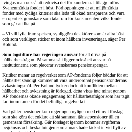
tvingas man också att redovisa det för kunderna. I tillägg införs
Svanenmärkta fonder i höst. Förhoppningen är att miljömärkta
fonder med tydliga kriterier ska leda till ökad transparens och vara
en opartisk granskare som talar om för konsumenten vilka fonder
som går att lita på.
– Vi vill lyfta fram spetsen, synliggöra de aktörer som är allra bäst
och som verkligen sticker ut inom hållbara investeringar, säger Per
Bolund.
Som lagstiftare har regeringen ansvar
för att driva på
hållbarhetsfrågan. På samma sätt ligger också ett ansvar på
institutionerna som placerar svenskarnas pensionspengar.
Kritiker menar att regelverket som AP-fonderna följer bäddar för att
hållbarhet ständigt kommer att vara underordnat pensionsfondernas
avkastningsmål. Per Bolund tycker dock att konflikten mellan
hållbarhet och avkastning är förlegad, detta visas inte minst genom
AP-fondernas ökade engagemang för hållbarhetsfrågor som har tagit
fart inom ramen för det befintliga regelverket.
Vad gäller pensioner kom regeringen nyligen med ett nytt förslag
som ska göra det enklare att slå samman tjänstepensioner till en
gemensam försäkring. Går förslaget igenom kommer avgifterna
begränsas och beskattningen som annars hade kickat in vid flytt av