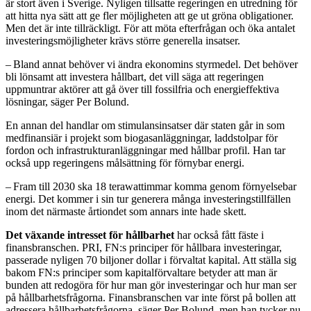
är stort även i Sverige. Nyligen tillsatte regeringen en utredning för
att hitta nya sätt att ge fler möjligheten att ge ut gröna obligationer.
Men det är inte tillräckligt. För att möta efterfrågan och öka antalet
investeringsmöjligheter krävs större generella insatser.
– Bland annat behöver vi ändra ekonomins styrmedel. Det behöver
bli lönsamt att investera hållbart, det vill säga att regeringen
uppmuntrar aktörer att gå över till fossilfria och energieffektiva
lösningar, säger Per Bolund.
En annan del handlar om stimulans­insatser där staten går in som
medfinansiär i projekt som biogasanläggningar, laddstolpar för
fordon och infrastrukturanläggningar med hållbar profil. Han tar
också upp regeringens målsättning för förnybar energi.
– Fram till 2030 ska 18 tera­wattimmar komma genom förnyelsebar
energi. Det kommer i sin tur generera många investeringstillfällen
inom det närmaste år­tiondet som annars inte hade skett.
Det växande intresset för hållbarhet
har också fått fäste i
finansbranschen. PRI, FN:s principer för hållbara investeringar,
passerade nyligen 70 biljoner dollar i förvaltat kapital. Att ställa sig
bakom FN:s principer som kapitalförvaltare betyder att man är
bunden att redogöra för hur man gör investeringar och hur man ser
på hållbarhetsfrågorna. Finansbranschen var inte först på bollen att
adressera hållbarhetsfrågorna, säger Per Bolund, men han tycker nu