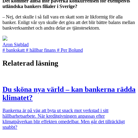
Det kommer alltså inte påverka konkurrensen för exempelvis
utländska bankers filialer i Sverige?
– Nej, det skulle i så fall vara en skatt som är likformig för alla
banker. Enligt vår syn skulle det göra att det blir bättre balans mellan
bankverksamhet och andra delar av tjänstesektorn.
Aron Sigblad
#
bankskatt
#
hållbar finans
#
Per Bolund
Relaterad läsning
Du sköna nya värld – kan bankerna rädda
klimatet?
Bankerna är på väg att byta ut snack mot verkstad i sitt
hållbarhetsarbete. När kreditgivningen anpassas efter
klimatpåverkan blir effekten omedelbar. Men går det tillräckligt
snabbt?