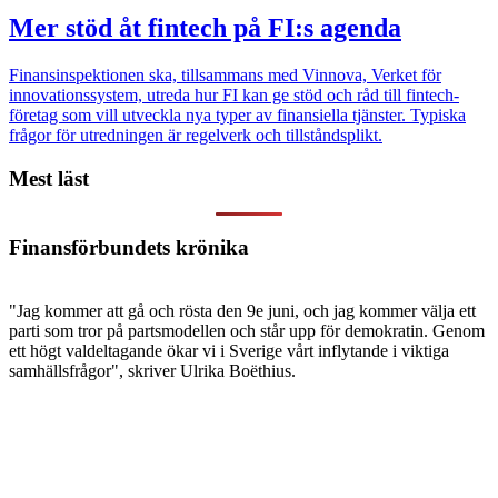
Mer stöd åt fintech på FI:s agenda
Finansinspektionen ska, tillsammans med Vinnova, Verket för
innovationssystem, utreda hur FI kan ge stöd och råd till fintech-
företag som vill utveckla nya typer av finansiella tjänster. Typiska
frågor för utredningen är regelverk och tillståndsplikt.
Mest läst
Finansförbundets krönika
"Jag kommer att gå och rösta den 9e juni, och jag kommer välja ett
parti som tror på partsmodellen och står upp för demokratin. Genom
ett högt valdeltagande ökar vi i Sverige vårt inflytande i viktiga
samhällsfrågor", skriver Ulrika Boëthius.