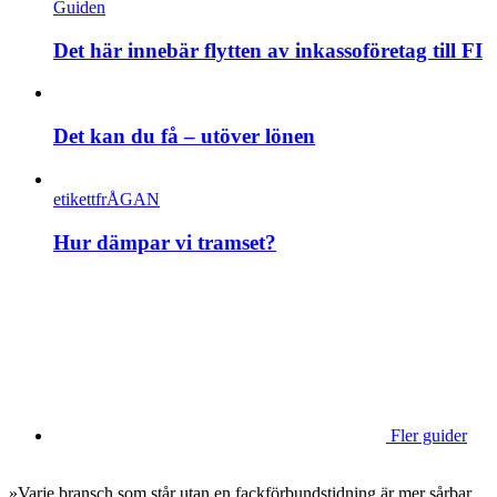
Guiden
Det här innebär flytten av inkassoföretag till FI
Det kan du få – utöver lönen
etikettfrÅGAN
Hur dämpar vi tramset?
Fler guider
»Varje bransch som står utan en fackförbundstidning är mer sårbar