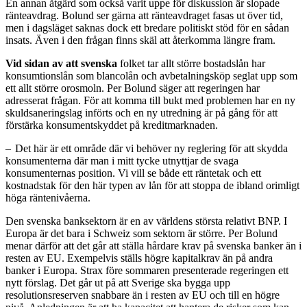
En annan åtgärd som också varit uppe för diskussion är slopade
ränteavdrag. Bolund ser gärna att ränteavdraget fasas ut över tid,
men i dagsläget saknas dock ett bredare politiskt stöd för en sådan
insats. Även i den frågan finns skäl att återkomma längre fram.
Vid sidan av att svenska
folket tar allt större bostadslån har
konsumtionslån som blancolån och avbetalningsköp seglat upp som
ett allt större orosmoln. Per Bolund säger att regeringen har
adresserat frågan. För att komma till bukt med problemen har en ny
skuldsaneringslag införts och en ny utredning är på gång för att
förstärka konsumentskyddet på kreditmarknaden.
– Det här är ett område där vi behöver ny reglering för att skydda
konsumenterna där man i mitt tycke utnyttjar de svaga
konsumenternas position. Vi vill se både ett räntetak och ett
kostnadstak för den här typen av lån för att stoppa de ibland orimligt
höga räntenivåerna.
Den svenska banksektorn är en av världens största relativt BNP. I
Europa är det bara i Schweiz som sektorn är större. Per Bolund
menar därför att det går att ställa hårdare krav på svenska banker än i
resten av EU. Exempelvis ställs högre kapitalkrav än på andra
banker i Europa. Strax före sommaren presenterade regeringen ett
nytt förslag. Det går ut på att Sverige ska bygga upp
resolutionsreserven snabbare än i resten av EU och till en högre