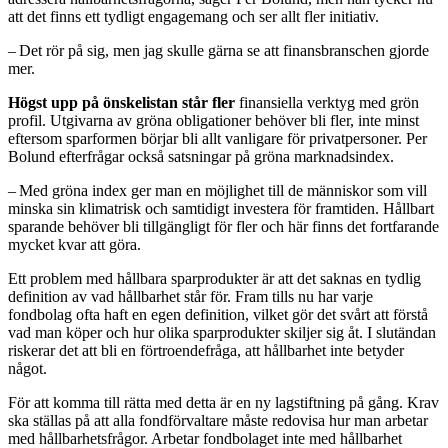
att det finns ett tydligt engagemang och ser allt fler initiativ.
– Det rör på sig, men jag skulle gärna se att finansbranschen gjorde
mer.
Högst upp på önskelistan står fler
finansiella verktyg med grön
profil. Utgivarna av gröna obligationer behöver bli fler, inte minst
eftersom sparformen börjar bli allt vanligare för privatpersoner. Per
Bolund efterfrågar också satsningar på gröna marknadsindex.
– Med gröna index ger man en möjlighet till de människor som vill
minska sin klimatrisk och samtidigt investera för framtiden. Hållbart
sparande behöver bli tillgängligt för fler och här finns det fortfarande
mycket kvar att göra.
Ett problem med hållbara spar­produkter är att det saknas en tydlig
definition av vad hållbarhet står för. Fram tills nu har varje
fondbolag ofta haft en egen definition, vilket gör det svårt att förstå
vad man köper och hur olika sparprodukter skiljer sig åt. I slutändan
riskerar det att bli en förtroendefråga, att hållbarhet inte betyder
något.
För att komma till rätta med detta är en ny lagstiftning på gång. Krav
ska ställas på att alla fondförvaltare måste redovisa hur man arbetar
med hållbarhetsfrågor. Arbetar fondbolaget inte med hållbarhet