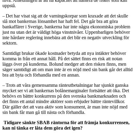
nivå. Anledningen är att ha kapacitet att hantera de risker som kan
uppstå.
– Det har visat sig att de varningskorpar som kraxade att det skulle
slå mot bankernas lönsamhet har haft fel. Det går bra att göra
bankaffärer i Sverige, bankerna har inte några ekonomiska problem
just nu utan det är väldigt höga vinstnivåer. Uppenbarligen behöver
inte hårdare reglering innebära att det blir en negativ utveckling för
sektorn.
Samtidigt brukar ökade kostnader betyda att nya intäkter behöver
komma in från ett annat håll. På det sättet finns en risk att notan
läggs över på kunderna. Bolund medger att den risken finns, men
säger samtidigt att om man inte är en nöjd med sin bank går det alltid
bra att byta och förhandla med en annan.
– Trots att våra gemensamma ränteutbetalningar har sjunkit ganska
mycket ser vi att bankernas bolånemarginaler fortsätter att öka. Det
behövs en bättre konkurrens på den svenska bankmarknaden och
det finns ett antal mindre aktörer som erbjuder bättre räntevillkor.
Där gäller det att vara aktiv som konsument, är man inte nöjd med
sin bank får man gå till nästa och förhandla.
Tidigare sänkte SBAB räntorna för att främja konkurrensen,
kan ni tänka er låta dem göra det igen?