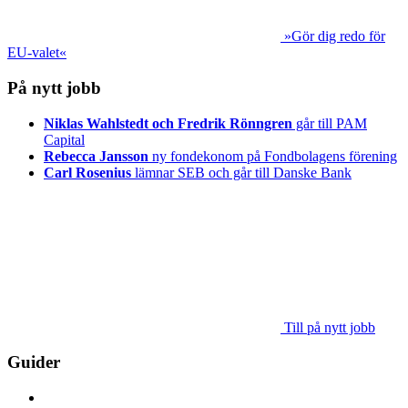
»Gör dig redo för
EU-valet«
På nytt jobb
Niklas Wahlstedt och Fredrik Rönngren
går till PAM
Capital
Rebecca Jansson
ny fondekonom på Fondbolagens förening
Carl Rosenius
lämnar SEB och går till Danske Bank
Till på nytt jobb
Guider