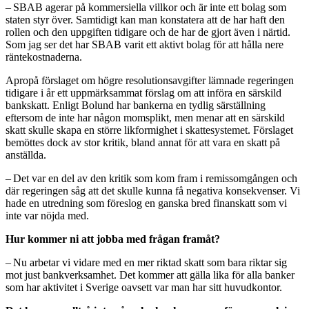
– SBAB agerar på kommersiella villkor och är inte ett bolag som
staten styr över. Samtidigt kan man konstatera att de har haft den
rollen och den uppgiften tidigare och de har de gjort även i närtid.
Som jag ser det har SBAB varit ett aktivt bolag för att hålla nere
ränte­kostnaderna.
Apropå förslaget om högre resolutionsavgifter lämnade regeringen
tidigare i år ett uppmärksammat förslag om att införa en särskild
bankskatt. Enligt Bolund har bankerna en tydlig särställning
eftersom de inte har någon momsplikt, men menar att en särskild
skatt skulle skapa en större likformighet i skattesystemet. Förslaget
bemöttes dock av stor kritik, bland annat för att vara en skatt på
anställda.
– Det var en del av den kritik som kom fram i remissomgången och
där regeringen såg att det skulle kunna få negativa konsekvenser. Vi
hade en utredning som föreslog en ganska bred finanskatt som vi
inte var nöjda med.
Hur kommer ni att jobba med frågan framåt?
– Nu arbetar vi vidare med en mer riktad skatt som bara riktar sig
mot just bankverksamhet. Det kommer att gälla lika för alla banker
som har aktivitet i Sverige oavsett var man har sitt huvudkontor.