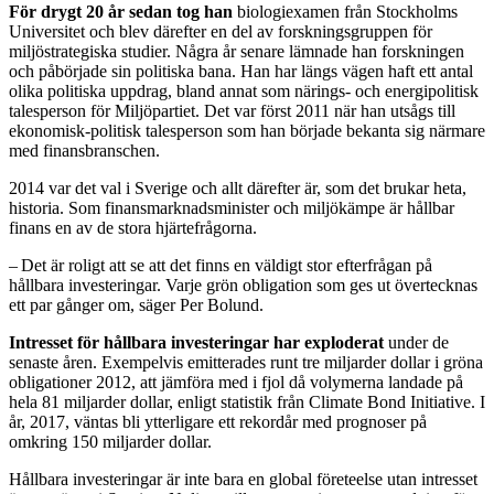
För drygt 20 år sedan tog han
­biologiexamen från Stockholms
Universitet och blev därefter en del av forskningsgruppen för
miljöstrategiska studier. Några år senare lämnade han forskningen
och påbörjade sin politiska bana. Han har längs vägen haft ett antal
olika politiska uppdrag, bland annat som närings- och energi­politisk
talesperson för Miljöpartiet. Det var först 2011 när han utsågs till
ekonomisk-politisk talesperson som han började bekanta sig närmare
med finansbranschen.
2014 var det val i Sverige och allt därefter är, som det brukar heta,
historia. Som finansmarknadsminister och miljökämpe är hållbar
finans en av de stora hjärte­frågorna.
– Det är roligt att se att det finns en väldigt stor efterfrågan på
hållbara investeringar. Varje grön obligation som ges ut övertecknas
ett par gånger om, säger Per Bolund.
Intresset för hållbara investeringar har exploderat
under de
senaste åren. Exempelvis ­emitterades runt tre miljarder dollar i gröna
obligationer 2012, att jämföra med i fjol då volymerna landade på
hela 81 miljarder dollar, enligt statistik från Climate Bond Initiative. I
år, 2017, väntas bli ytterligare ett rekordår med prognoser på
omkring 150 miljarder dollar.
Hållbara investeringar är inte bara en global företeelse utan intresset