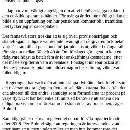
pensionskapital slopas.
– Jag har varit väldigt angelägen om att vi behöver lägga makten i
den enskilde spararens händer. För många är det inte möjligt i dag att
bilda sig en uppfattning om hur pensionen kommer bli i framtiden.
Det tycker jag är ­oacceptabelt.
Det fanns två stora trösklar att ta sig över, provisionsfrågan och
skattefrågan. Tidigare var det inte ovanligt att rådgivaren fick betalt
varje år fram till att pensionen börjar plockas ut, vilket i många fall
rört sig om mellan 30 och 40 år. Om förslaget går i genom kan en
rådgivare högst ta betalt fem år för anskaffningskostnaderna, efter
det måste avgifterna vara avbetalade. Förslaget innebär också att
flytt av pensionskapital inte utlöser någon beskattning, vilket var
fallet tidigare.
– Regeringen har varit mån att inte släppa flytträtten helt fri eftersom
det riskerar att dra igång en flyttkarusell där spararna flyttas från den
ena aktören till den andra, samtidigt som förmedlarna tar procent på
varje flytt. Det har helt enkelt funnits ett behov av att sanera den
dåliga praxis som har förekommit i stora delar av branschen, säger
Bolund.
Samtidigt gäller det nya regelverket enbart försäkringar tecknade
efter 2006. Per Bolund säger att regeringen är intresserade av att ta
ytterligare steg, men understryker att man inte kommer röra det