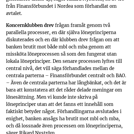
från Finansförbundet i Nordea som förhandlat om
avtalet.
Koncernklubben drev
frågan framåt genom två
parallella processer, en där själva löneprinciperna
diskuterades och en där klubben drev frågan om att
banken brutit mot både mbl och mba genom att
missköta löneprocessen så som den fungerat utan
lokala löneprinciper. Den senare processen lyftes till
central nivå, det vill säga förhandlades mellan de
centrala parterna – Finansförbundet centralt och BAO.
– Även de centrala parterna har långbänkat, och det är
bara att konstatera att det råder delade meningar om
lönesättning. Men vi kunde inte skriva på
löneprinciper utan att det fanns ett innehåll som
faktiskt betyder något. Förhandlingarna avslutades i
enighet, banken ansågs ha brutit mot mbl och mba,
och då lossnade även processen om löneprinciperna,
säger Rikard Nyström.