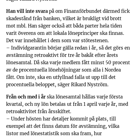
Han vill inte svara
på om Finansförbundet därmed fick
skadestånd från banken, vilket är brukligt vid brott
mot mbl. Han säger också att båda parter hela tiden
varit överens om att lokala löneprinciper ska finnas.
Det var innehållet i dem som var stötestenen.
– Individgarantin börjar gälla redan i år, så det görs en
avstämning retroaktivt för tre år bakåt efter årets
lönesamtal. Då ska varje medlem fått minst 50 procent
av de procentuella lönehöjningar som alla i Nordea
fått. Om inte, ska en utfyllnad falla ut upp till det
procentuella beloppet, säger Rikard Nyström.
Från och med i år
ska lönesamtal hållas varje första
kvartal, och ny lön betalas ut från 1 april varje år, med
retroaktivitet från årsskiftet.
– Under hösten har detaljer kommit på plats, till
exempel att det finns datum för avstämning, vilka
listor med lönestatistik som ska fram, hur