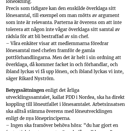
löneökning.
Precis som tidigare kan den enskilde överklaga sitt
lönesamtal, till exempel om man mötts av argument
som inte är relevanta. Parterna är överens om att inte
tolerera att någon inte vågar överklaga sitt samtal av
rädsla för att bli bestraffad av sin chef.
– Våra enkäter visar att medlemmarna föredrar
lönesamtal med chefen framför de gamla
pottförhandlingarna. Men det är helt i sin ordning att
överklaga, då kommer facket in och förhandlar, och
ibland lyckas vi få upp lönen, och ibland lyckas vi inte,
säger Rikard Nyström.
Betygssättningen
enligt det årliga
utvecklingssamtalet, kallat PDD i Nordea, ska ha direkt
koppling till löneutfallet i lönesamtalet. Arbetsinsatsen
ska alltså stämma överens med löneutvecklingen
enligt de nya löneprinciperna.
– Ingen ska framöver behöva höra: ”du har gjort en