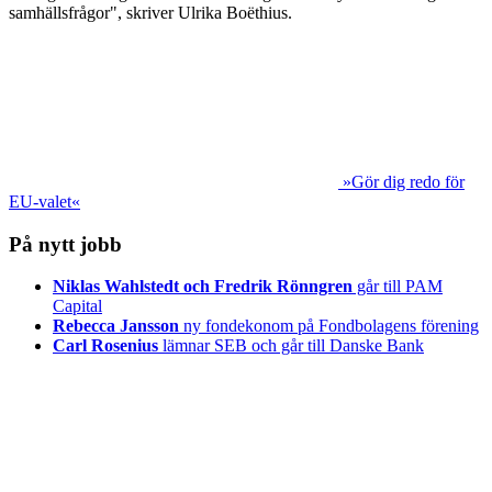
samhällsfrågor", skriver Ulrika Boëthius.
»Gör dig redo för
EU-valet«
På nytt jobb
Niklas Wahlstedt och Fredrik Rönngren
går till PAM
Capital
Rebecca Jansson
ny fondekonom på Fondbolagens förening
Carl Rosenius
lämnar SEB och går till Danske Bank