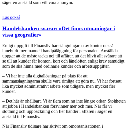
säger en anställd som vill vara anonym.
Läs också
Handelsbanken svarar: »Det finns utmaningar i
vissa geografier«
Enligt uppgift till Finansliv har stängningarna av kontor också
inneburit mer manuell handpåläggning för personalen. Anställda
uppger att de måste tacka nej till affärer, att det blivit allt svårare att
se till att kunder får konton, kort och lånelöften enligt krav samtidigt
som de ska hinna med ordinarie kunder och arbetsuppgifter.
– Vi har inte alla digitallösningar på plats för att
sammanslagningarna skulle vara rimliga att göra nu. Vi har fortsatt
lika mycket administrativt arbete som tidigare, men mycket fler
kunder.
– Det här är ohållbart. Vi är flera som nu inte längre orkar. Stoltheten
att jobba i Handelsbanken försvinner mer och mer. När får vi
stöttning och uppbackning och fler händer i affären? säger en
anställd till Finansliv.
När Finansliv tidigare har skrivit om omorganisationen i