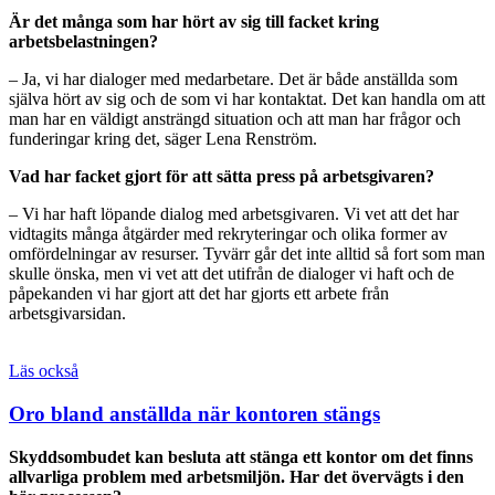
Är det många som har hört av sig till facket kring
arbetsbelastningen?
– Ja, vi har dialoger med medarbetare. Det är både anställda som
själva hört av sig och de som vi har kontaktat. Det kan handla om att
man har en väldigt ansträngd situation och att man har frågor och
funderingar kring det, säger Lena Renström.
Vad har facket gjort för att sätta press på arbetsgivaren?
– Vi har haft löpande dialog med arbetsgivaren. Vi vet att det har
vidtagits många åtgärder med rekryteringar och olika former av
omfördelningar av resurser. Tyvärr går det inte alltid så fort som man
skulle önska, men vi vet att det utifrån de dialoger vi haft och de
påpekanden vi har gjort att det har gjorts ett arbete från
arbetsgivarsidan.
Läs också
Oro bland anställda när kontoren stängs
Skyddsombudet kan besluta att stänga ett kontor om det finns
allvarliga problem med arbetsmiljön. Har det övervägts i den