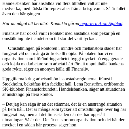
Handelsbanken har anställda vid flera tillfällen valt att inte
medverka, med rädsla för repressalier från arbetsgivaren. Så är fallet
även den här gången.
Har du något att berätta? Kontakta gärna
reportern Aron Sigblad
.
Finansliv har också varit i kontakt med anställda som pekar på en
omställning ute i landet som till stor del varit lyckad.
– Omställningen på kontoren i mindre och mellanstora städer har
fungerat väl och många är trots allt nöjda. På totalen har vi en
organisation som i förändringsarbetet byggt mycket på engagerade
och lojala medarbetare som arbetat hårt för att upprätthålla bankens
goda rykte, säger en anonym källa till Finansliv.
Uppgifterna kring arbetsmiljön i storstadsregionerna, främst i
Stockholm, bekräftas från fackligt håll. Lena Renström, ordförande
SK-klubben Finansförbundet i Handelsbanken, säger att situationen
är ansträngd på flera kontor.
– Det jag kan säga är att det stämmer, det är en ansträngd situation
på flera håll. Det är många som tycker att omställningen över lag har
fungerat bra, men att det finns ställen där det har uppstått
utmaningar. Så är det. Det är en stor omorganisation och det händer
mycket i en sådan här process, säger hon.