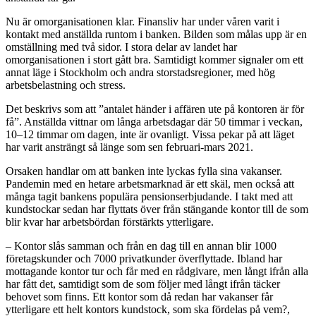
Nu är omorganisationen klar. Finansliv har under våren varit i
kontakt med anställda runtom i banken. Bilden som målas upp är en
omställning med två sidor. I stora delar av landet har
omorganisationen i stort gått bra. Samtidigt kommer signaler om ett
annat läge i Stockholm och andra storstadsregioner, med hög
arbetsbelastning och stress.
Det beskrivs som att ”antalet händer i affären ute på kontoren är för
få”. Anställda vittnar om långa arbetsdagar där 50 timmar i veckan,
10–12 timmar om dagen, inte är ovanligt. Vissa pekar på att läget
har varit ansträngt så länge som sen februari-mars 2021.
Orsaken handlar om att banken inte lyckas fylla sina vakanser.
Pandemin med en hetare arbetsmarknad är ett skäl, men också att
många tagit bankens populära pensionserbjudande. I takt med att
kundstockar sedan har flyttats över från stängande kontor till de som
blir kvar har arbetsbördan förstärkts ytterligare.
– Kontor slås samman och från en dag till en annan blir 1000
företagskunder och 7000 privatkunder överflyttade. Ibland har
mottagande kontor tur och får med en rådgivare, men långt ifrån alla
har fått det, samtidigt som de som följer med långt ifrån täcker
behovet som finns. Ett kontor som då redan har vakanser får
ytterligare ett helt kontors kundstock, som ska fördelas på vem?,