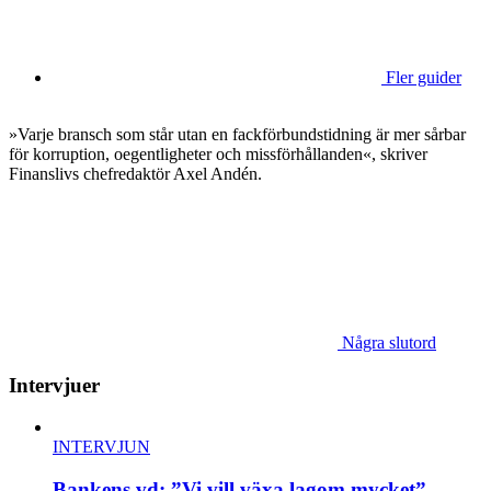
Fler guider
»Varje bransch som står utan en fackförbundstidning är mer sårbar
för korruption, oegentligheter och missförhållanden«, skriver
Finanslivs chefredaktör Axel Andén.
Några slutord
Intervjuer
INTERVJUN
Bankens vd: ”Vi vill växa lagom mycket”