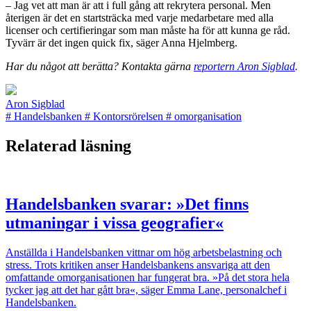
– Jag vet att man är att i full gång att rekrytera personal. Men
återigen är det en startsträcka med varje medarbetare med alla
licenser och certifieringar som man måste ha för att kunna ge råd.
Tyvärr är det ingen quick fix, säger Anna Hjelmberg.
Har du något att berätta? Kontakta gärna
reportern Aron Sigblad
.
Aron Sigblad
#
Handelsbanken
#
Kontorsrörelsen
#
omorganisation
Relaterad läsning
Handelsbanken svarar: »Det finns
utmaningar i vissa geografier«
Anställda i Handelsbanken vittnar om hög arbetsbelastning och
stress. Trots kritiken anser Handelsbankens ansvariga att den
omfattande omorganisationen har fungerat bra. »På det stora hela
tycker jag att det har gått bra«, säger Emma Lane, personalchef i
Handelsbanken.