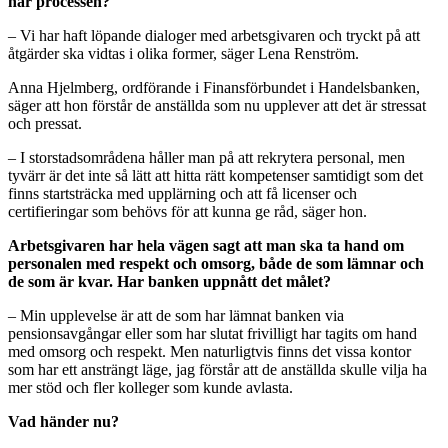
här processen?
– Vi har haft löpande dialoger med arbetsgivaren och tryckt på att
åtgärder ska vidtas i olika former, säger Lena Renström.
Anna Hjelmberg, ordförande i Finansförbundet i Handelsbanken,
säger att hon förstår de anställda som nu upplever att det är stressat
och pressat.
– I storstadsområdena håller man på att rekrytera personal, men
tyvärr är det inte så lätt att hitta rätt kompetenser samtidigt som det
finns startsträcka med upplärning och att få licenser och
certifieringar som behövs för att kunna ge råd, säger hon.
Arbetsgivaren har hela vägen sagt att man ska ta hand om
personalen med respekt och omsorg, både de som lämnar och
de som är kvar. Har banken uppnått det målet?
– Min upplevelse är att de som har lämnat banken via
pensionsavgångar eller som har slutat frivilligt har tagits om hand
med omsorg och respekt. Men naturligtvis finns det vissa kontor
som har ett ansträngt läge, jag förstår att de anställda skulle vilja ha
mer stöd och fler kolleger som kunde avlasta.
Vad händer nu?