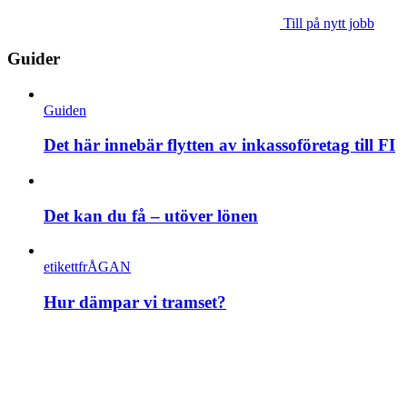
Till på nytt jobb
Guider
Guiden
Det här innebär flytten av inkassoföretag till FI
Det kan du få – utöver lönen
etikettfrÅGAN
Hur dämpar vi tramset?