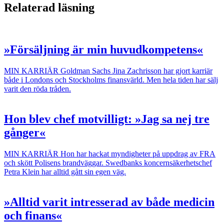
Relaterad läsning
»Försäljning är min huvudkompetens«
MIN KARRIÄR
Goldman Sachs Jina Zachrisson har gjort karriär
både i Londons och Stockholms finansvärld. Men hela tiden har sälj
varit den röda tråden.
Hon blev chef motvilligt: »Jag sa nej tre
gånger«
MIN KARRIÄR
Hon har hackat myndigheter på uppdrag av FRA
och skött Polisens brandväggar. Swedbanks koncernsäkerhetschef
Petra Klein har alltid gått sin egen väg.
»Alltid varit intresserad av både medicin
och finans«