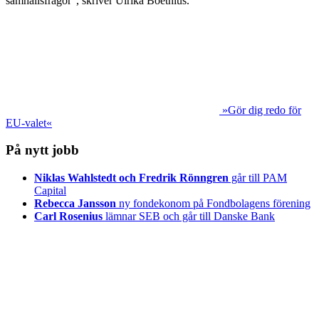
samhällsfrågor", skriver Ulrika Boëthius.
»Gör dig redo för
EU-valet«
På nytt jobb
Niklas Wahlstedt och Fredrik Rönngren
går till PAM
Capital
Rebecca Jansson
ny fondekonom på Fondbolagens förening
Carl Rosenius
lämnar SEB och går till Danske Bank