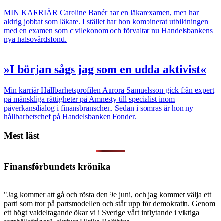
MIN KARRIÄR
Caroline Banér har en läkarexamen, men har
aldrig jobbat som läkare. I stället har hon kombinerat utbildningen
med en examen som civil­ekonom och förvaltar nu Handelsbankens
nya hälsovårdsfond.
»I början sågs jag som en udda aktivist«
Min karriär
Hållbarhetsprofilen Aurora Samuelsson gick från expert
på mänskliga rättigheter på Amnesty till specialist inom
påverkansdialog i finansbranschen. Sedan i somras är hon ny
hållbarbetschef på Handelsbanken Fonder.
Mest läst
Finansförbundets krönika
"Jag kommer att gå och rösta den 9e juni, och jag kommer välja ett
parti som tror på partsmodellen och står upp för demokratin. Genom
ett högt valdeltagande ökar vi i Sverige vårt inflytande i viktiga