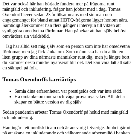
Det var också här han började fundera mer på frågorna runt
mångfald och inkludering, frågor han jobbar med i dag. Tomas
Oxendorff lever sedan 23 år tillsammans med sin man och
engagemanget för bland annat HBTQ-frågorna ligger honom nära.
Samtidigt återkommer han flera gånger i intervjun till vikten att
synliggöra omedvetna fördomar. Han påpekar att han själv behövt
omvärdera sin världsbild.
– Jag har alltid sett mig själv som en person som inte har omedvetna
fördomar, men jag fick tänka om. Som människa har du alltid en
liten grupp av dina närmaste människor runt dig, men ju längre bort
du kommer desto mindre nyanserat blir det. Det kan vara lätt att sätta
en stämpel på folk.
Tomas Oxendorffs karriärtips
Samla dina erfaren­heter, var prestigelös och var inte rädd.
Ha omtanke om andra och våga prova nya saker. Allt detta
skapar en bättre version av dig själv.
Sedan pandemin arbetar Tomas Oxendorff på heltid med mångfald
och inkludering.
Han ingår i ett nordiskt team och är ansvarig i Sverige. Jobbet går ut
på att skapa en inkluderande och välkomnande arbetsmiljö i banken,