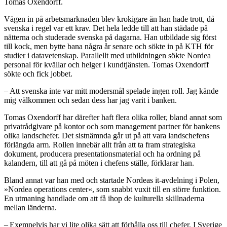
Tomas Oxendorff.
Vägen in på arbetsmarknaden blev krokigare än han hade trott, då
svenska i regel var ett krav. Det hela ledde till att han städade på
nätterna och studerade svenska på dagarna. Han utbildade sig först
till kock, men bytte bana några år senare och sökte in på KTH för
studier i datavetenskap. Parallellt med utbildningen sökte Nordea
personal för kvällar och helger i kundtjänsten. Tomas Oxendorff
sökte och fick jobbet.
– Att svenska inte var mitt modersmål spelade ingen roll. Jag kände
mig välkommen och sedan dess har jag varit i banken.
Tomas Oxendorff har därefter haft flera olika roller, bland annat som
privatrådgivare på kontor och som management partner för bankens
olika landschefer. Det sistnämnda går ut på att vara landschefens
förlängda arm. Rollen innebär allt från att ta fram strategiska
dokument, producera presentationsmaterial och ha ordning på
kalandern, till att gå på möten i chefens ställe, förklarar han.
Bland annat var han med och startade Nordeas it-avdelning i Polen,
»Nordea operations center«, som snabbt vuxit till en större funktion.
En utmaning handlade om att få ihop de kulturella skillnaderna
mellan länderna.
– Exempelvis har vi lite olika sätt att förhålla oss till chefer. I Sverige