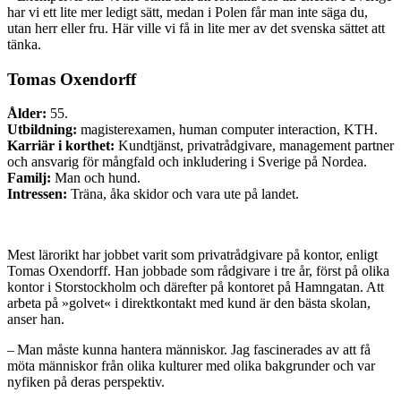
har vi ett lite mer ledigt sätt, medan i Polen får man inte säga du,
utan herr eller fru. Här ville vi få in lite mer av det svenska sättet att
tänka.
Tomas Oxendorff
Ålder:
55.
Utbildning:
magisterexamen, human computer inter­action, KTH.
Karriär i korthet:
Kundtjänst, privatrådgivare, management partner
och ansvarig för mångfald och inkludering i Sverige på Nordea.
Familj:
Man och hund.
Intressen:
Träna, åka skidor och vara ute på landet.
Mest lärorikt har jobbet varit som privatrådgivare på kontor, enligt
Tomas Oxendorff. Han jobbade som rådgivare i tre år, först på olika
kontor i Storstockholm och därefter på kontoret på Hamngatan. Att
arbeta på »golvet« i direktkontakt med kund är den bästa skolan,
anser han.
– Man måste kunna hantera människor. Jag fascinerades av att få
möta människor från olika kulturer med olika bakgrunder och var
nyfiken på deras perspektiv.