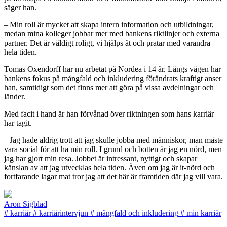
säger han.
– Min roll är mycket att skapa intern information och utbildningar,
medan mina kolleger jobbar mer med bankens riktlinjer och externa
partner. Det är väldigt roligt, vi hjälps åt och pratar med varandra
hela tiden.
Tomas Oxendorff har nu arbetat på Nordea i 14 år. Längs vägen har
bankens fokus på mångfald och inkludering förändrats kraftigt anser
han, samtidigt som det finns mer att göra på vissa avdelningar och
länder.
Med facit i hand är han förvånad över riktningen som hans karriär
har tagit.
– Jag hade aldrig trott att jag skulle jobba med människor, man måste
vara social för att ha min roll. I grund och botten är jag en nörd, men
jag har gjort min resa. Jobbet är intressant, nyttigt och skapar
känslan av att jag utvecklas hela tiden. Även om jag är it-nörd och
fortfarande lagar mat tror jag att det här är framtiden där jag vill vara.
Aron Sigblad
#
karriär
#
karriärintervjun
#
mångfald och inkludering
#
min karriär