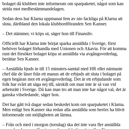
bolaget då klubben inte informerats om sparpaketet, något som kan
strida mot medbestämmandelagen.
Sedan dess har Klarna uppmanat fem av nio fackliga på Klarna att
sluta, däribland den lokala klubbordföranden Sen Kanner.
– Det stämmer, vi köps ut, säger hon till Finansliv.
Officiellt har Klarna inte börjat sparka anställda i Sverige, först
behöver bolaget förhandla med Unionen och Akavia. För att komma
runt det försöker bolaget köpa ut anställda via avgångsvederlag,
berättar Sen Kanner.
– Anställda bjuds in till 15 minuters-samtal med HR eller närmaste
chef där de läser från ett manus att de erbjuds att sluta i bolaget på
egen begäran mot ett avgångsvederlag. Det är ett erbjudande som
folk har svårt att säga nej till, särskilt om man inte är så van vid
arbetsrätt i Sverige. Då kan man tro att man inte har något val, det är
ganska vilseledande, säger hon.
Det har gått två dagar sedan beskedet kom om sparpaketet i Klarna.
Men enligt Sen Kanner ska redan alla anställda som berörs ha blivit
informerade om möjligheten att lämna.
– Från och med i morgon (torsdag) ska det inte vara fler anställda