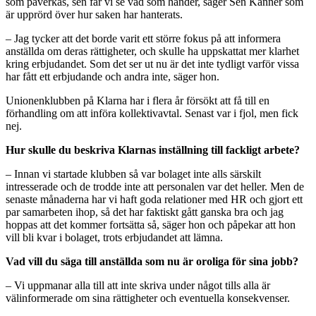
som påverkas, sen får vi se vad som händer, säger Sen Kanner som
är upprörd över hur saken har hanterats.
– Jag tycker att det borde varit ett större fokus på att informera
anställda om deras rättigheter, och skulle ha uppskattat mer klarhet
kring erbjudandet. Som det ser ut nu är det inte tydligt varför vissa
har fått ett erbjudande och andra inte, säger hon.
Unionenklubben på Klarna har i flera år försökt att få till en
förhandling om att införa kollektivavtal. Senast var i fjol, men fick
nej.
Hur skulle du beskriva Klarnas inställning till fackligt arbete?
– Innan vi startade klubben så var bolaget inte alls särskilt
intresserade och de trodde inte att personalen var det heller. Men de
senaste månaderna har vi haft goda relationer med HR och gjort ett
par samarbeten ihop, så det har faktiskt gått ganska bra och jag
hoppas att det kommer fortsätta så, säger hon och påpekar att hon
vill bli kvar i bolaget, trots erbjudandet att lämna.
Vad vill du säga till anställda som nu är oroliga för sina jobb?
– Vi uppmanar alla till att inte skriva under något tills alla är
välinformerade om sina rättigheter och eventuella konsekvenser.