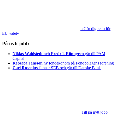
»Gör dig redo för
EU-valet«
På nytt jobb
Niklas Wahlstedt och Fredrik Rönngren
går till PAM
Capital
Rebecca Jansson
ny fondekonom på Fondbolagens förening
Carl Rosenius
lämnar SEB och går till Danske Bank
Till på nytt jobb