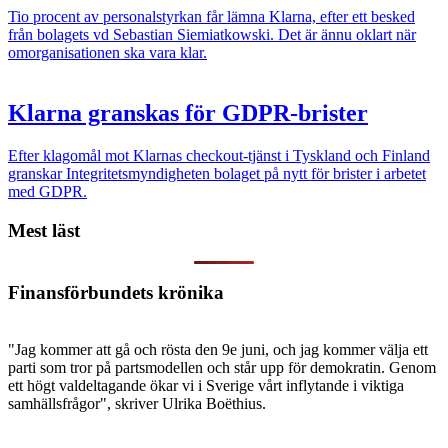
Tio procent av personalstyrkan får lämna Klarna, efter ett besked
från bolagets vd Sebastian Siemiatkowski. Det är ännu oklart när
omorganisationen ska vara klar.
Klarna granskas för GDPR-brister
Efter klagomål mot Klarnas checkout-tjänst i Tyskland och Finland
granskar Integritetsmyndigheten bolaget på nytt för brister i arbetet
med GDPR.
Mest läst
Finansförbundets krönika
"Jag kommer att gå och rösta den 9e juni, och jag kommer välja ett
parti som tror på partsmodellen och står upp för demokratin. Genom
ett högt valdeltagande ökar vi i Sverige vårt inflytande i viktiga
samhällsfrågor", skriver Ulrika Boëthius.