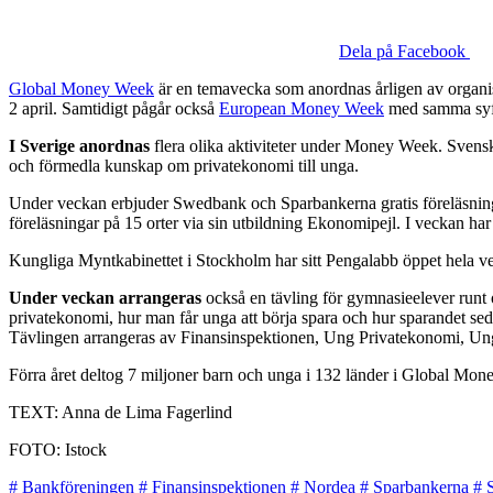
Dela på Facebook
Global Money Week
är en temavecka som anordnas årligen av organi
2 april. Samtidigt pågår också
European Money Week
med samma syft
I Sverige anordnas
flera olika aktiviteter under Money Week. Svens
och förmedla kunskap om privatekonomi till unga.
Under veckan erbjuder Swedbank och Sparbankerna gratis föreläsnin
föreläsningar på 15 orter via sin utbildning Ekonomipejl. I veckan h
Kungliga Myntkabinettet i Stockholm har sitt Pengalabb öppet hela ve
Under veckan arrangeras
också en tävling för gymnasieelever runt
privatekonomi, hur man får unga att börja spara och hur sparandet 
Tävlingen arrangeras av Finansinspektionen, Ung Privatekonomi, Un
Förra året deltog 7 miljoner barn och unga i 132 länder i Global Mon
TEXT: Anna de Lima Fagerlind
FOTO: Istock
#
Bankföreningen
#
Finansinspektionen
#
Nordea
#
Sparbankerna
#