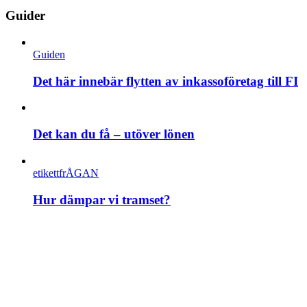
Guider
Guiden
Det här innebär flytten av inkassoföretag till FI
Det kan du få – utöver lönen
etikettfrÅGAN
Hur dämpar vi tramset?