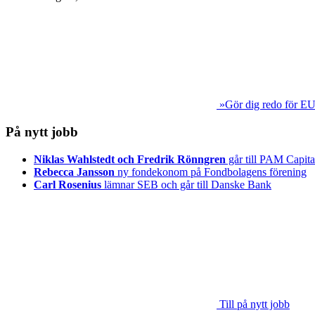
»Gör dig redo för EU
På nytt jobb
Niklas Wahlstedt och Fredrik Rönngren
går till PAM Capita
Rebecca Jansson
ny fondekonom på Fondbolagens förening
Carl Rosenius
lämnar SEB och går till Danske Bank
Till på nytt jobb