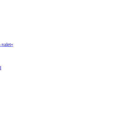
-valet«
l