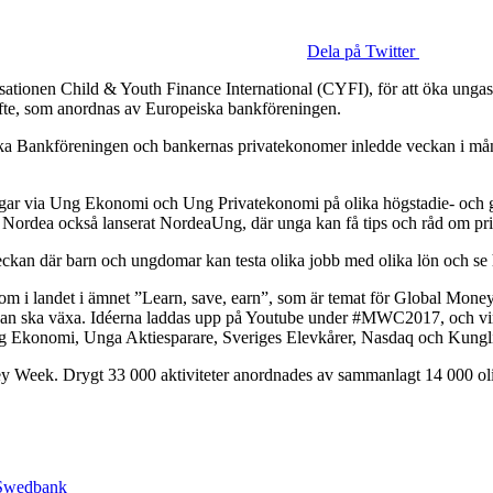
Dela på Twitter
sationen Child & Youth Finance International (CYFI), för att öka unga
e, som anordnas av Europeiska bankföreningen.
ka Bankföreningen och bankernas privatekonomer inledde veckan i månda
gar via Ung Ekonomi och Ung Privatekonomi på olika högstadie- och g
ar Nordea också lanserat NordeaUng, där unga kan få tips och råd om p
ckan där barn och ungdomar kan testa olika jobb med olika lön och se 
 om i landet i ämnet ”Learn, save, earn”, som är temat för Global Mon
sedan ska växa. Idéerna laddas upp på Youtube under #MWC2017, och vi
g Ekonomi, Unga Aktiesparare, Sveriges Elevkårer, Nasdaq och Kungli
ey Week. Drygt 33 000 aktiviteter anordnades av sammanlagt 14 000 oli
Swedbank