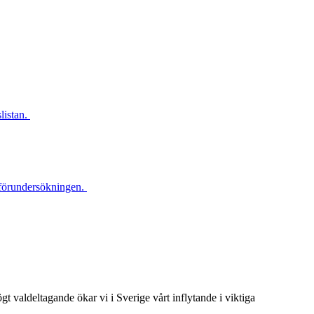
slistan.
d förundersökningen.
t valdeltagande ökar vi i Sverige vårt inflytande i viktiga