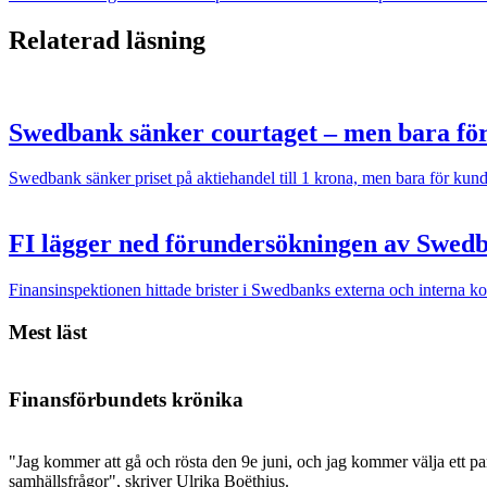
Relaterad läsning
Swedbank sänker courtaget – men bara fö
Swedbank sänker priset på aktiehandel till 1 krona, men bara för kunder
FI lägger ned förundersökningen av Swed
Finansinspektionen hittade brister i Swedbanks externa och interna kon
Mest läst
Finansförbundets krönika
"Jag kommer att gå och rösta den 9e juni, och jag kommer välja ett par
samhällsfrågor", skriver Ulrika Boëthius.