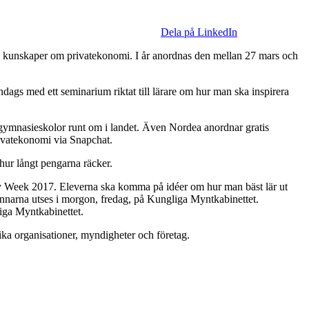
Dela på LinkedIn
s kunskaper om privatekonomi. I år anordnas den mellan 27 mars och
gs med ett seminarium riktat till lärare om hur man ska inspirera
ymnasieskolor runt om i landet. Även Nordea anordnar gratis
rivatekonomi via Snapchat.
hur långt pengarna räcker.
ey Week 2017. Eleverna ska komma på idéer om hur man bäst lär ut
nnarna utses i morgon, fredag, på Kungliga Myntkabinettet.
ga Myntkabinettet.
ka organisationer, myndigheter och företag.