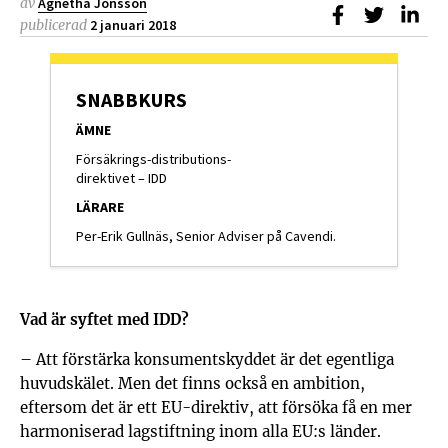
av
Agnetha Jönsson
Dela på Faceb
Dela på T
Dela
publicerad
2 januari 2018
SNABBKURS
ÄMNE
Försäkrings-distributions-
direktivet – IDD
LÄRARE
Per-Erik Gullnäs, Senior Adviser på Cavendi.
Vad är syftet med IDD?
– Att förstärka konsumentskyddet är det egentliga
huvudskälet. Men det finns också en ambition,
eftersom det är ett EU-direktiv, att försöka få en mer
harmoniserad lagstiftning inom alla EU:s länder.