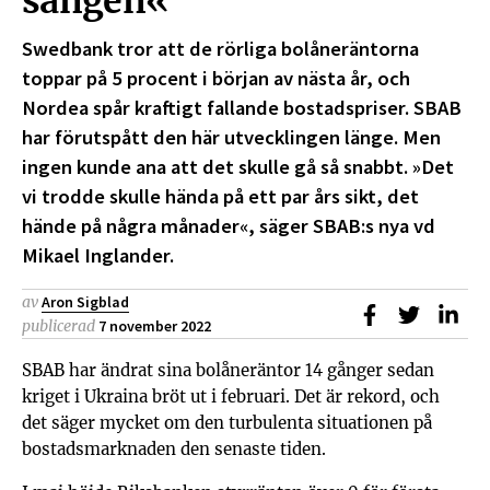
sängen«
Swedbank tror att de rörliga bolåneräntorna
toppar på 5 procent i början av nästa år, och
Nordea spår kraftigt fallande bostadspriser. SBAB
har förutspått den här utvecklingen länge. Men
ingen kunde ana att det skulle gå så snabbt. »Det
vi trodde skulle hända på ett par års sikt, det
hände på några månader«, säger SBAB:s nya vd
Mikael Inglander.
av
Aron Sigblad
Dela på Faceb
Dela på T
Dela
publicerad
7 november 2022
SBAB har ändrat sina bolåneräntor 14 gånger sedan
kriget i Ukraina bröt ut i februari. Det är rekord, och
det säger mycket om den turbulenta situationen på
bostadsmarknaden den senaste tiden.