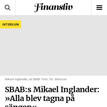
logotyp
Sök
Men
INTERVJUN
Mikael Inglander, vd SBAB. Foto: Tor Johnsson
SBAB:s Mikael Inglander:
»Alla blev tagna på