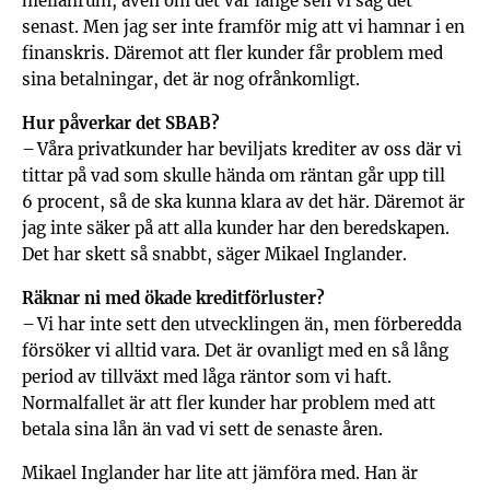
mellanrum, även om det var länge sen vi såg det
senast. Men jag ser inte framför mig att vi hamnar i en
finanskris. Däremot att fler kunder får problem med
sina betalningar, det är nog ofrånkomligt.
Hur påverkar det SBAB?
– Våra privatkunder har beviljats krediter av oss där vi
tittar på vad som skulle hända om räntan går upp till
6 procent, så de ska kunna klara av det här. Däremot är
jag inte säker på att alla kunder har den beredskapen.
Det har skett så snabbt, säger Mikael Inglander.
Räknar ni med ökade kredit­förluster?
– Vi har inte sett den utvecklingen än, men förberedda
försöker vi alltid vara. Det är ovanligt med en så lång
period av tillväxt med låga räntor som vi haft.
Normalfallet är att fler kunder har problem med att
betala sina lån än vad vi sett de senaste åren.
Mikael Inglander har lite att jämföra med. Han är