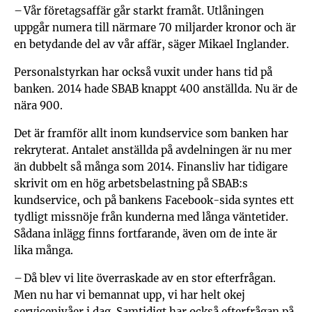
– Vår företagsaffär går starkt framåt. Utlåningen
uppgår numera till när­mare 70 miljarder kronor och är
en be­tydande del av vår affär, säger Mikael Inglander.
Personalstyrkan har också vuxit under hans tid på
banken. 2014 hade SBAB knappt 400 anställda. Nu är de
nära 900.
Det är framför allt inom kundservice som banken har
rekryterat. Antalet anställda på avdelningen är nu mer
än dubbelt så många som 2014. Finansliv har tidigare
skrivit om en hög arbetsbelastning på SBAB:s
kundservice, och på bankens Facebook-sida syntes ett
tydligt missnöje från kunderna med långa väntetider.
Sådana inlägg finns fortfarande, även om de inte är
lika många.
– Då blev vi lite överraskade av en stor efterfrågan.
Men nu har vi bemannat upp, vi har helt okej
servicenivåer i dag. Samtidigt har också efterfrågan på