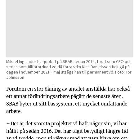
Mikael Inglander har jobbat på SBAB sedan 2014, först som CFO och
sedan som tillförordnad vd då förra vd:n Klas Danielsson fick gå på
dagen i november 2021. I maj utsågs han till permanent vd. Foto: Tor
Johnsson
Förutom en stor ökning av antalet anställda har också
ett annat förändringsarbete pågått de senaste åren.
SBAB byter ut sitt bassystem, ett mycket omfattande
arbete.
– Det är det största projektet vi haft någonsin, vi har
hållit på sedan 2016. Det har tagit betydligt längre tid
än vi trodde, men vi räknar med att vara klara om ett