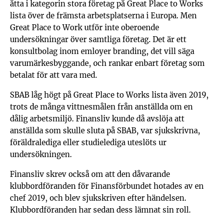
åtta i kategorin stora företag på Great Place to Works
lista över de främsta arbetsplatserna i Europa. Men
Great Place to Work utför inte oberoende
undersökningar över samtliga företag. Det är ett
konsultbolag inom emloyer branding, det vill säga
varumärkesbyggande, och rankar enbart företag som
betalat för att vara med.
SBAB låg högt på Great Place to Works lista även 2019,
trots de många vittnesmålen från anställda om en
dålig arbetsmiljö. Finansliv kunde då avslöja att
anställda som skulle sluta på SBAB, var sjukskrivna,
föräldra­lediga eller studielediga uteslöts ur
undersökningen.
Finansliv skrev också om att den dåvarande
klubbordföranden för Finansförbundet hotades av en
chef 2019, och blev sjukskriven efter händelsen.
Klubbordföranden har sedan dess lämnat sin roll.