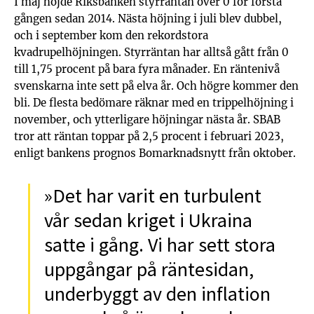
I maj höjde Riksbanken styrräntan över 0 för första
gången sedan 2014. Nästa höjning i juli blev dubbel,
och i september kom den rekordstora
kvadrupelhöjningen. Styrräntan har alltså gått från 0
till 1,75 procent på bara fyra månader. En räntenivå
svenskarna inte sett på elva år. Och högre kommer den
bli. De flesta bedömare räknar med en trippelhöjning i
november, och ytterligare höjningar nästa år. SBAB
tror att räntan toppar på 2,5 procent i februari 2023,
enligt bankens prognos Bomarknadsnytt från oktober.
»Det har varit en turbulent
vår sedan kriget i Ukraina
satte i gång. Vi har sett stora
uppgångar på räntesidan,
underbyggt av den inflation