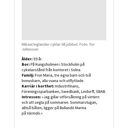
Mikael Inglander cyklar till jobbet. Foto: Tor
Johnsson
Ålder:
59 år.
Bor:
På Kungsholmen i Stockholm på
cykelavstånd från kontoret i Solna.
Familj:
Frun Maria, tre egna barn och två
bonusbarn, alla vuxna och utflyttade.
Karriär i korthet:
Industrifinans,
Föreningssparbanken, Swedbank, Lindorff, SBAB.
Intressen:
»Jag gillar utförsåkning på vintern
och att segla på sommaren. Sommarstugan,
alltså båten, ligger på Bullandö Marina
på Värmdö.«