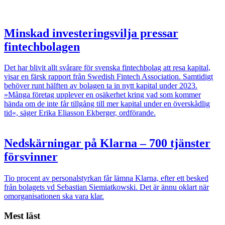
Minskad investeringsvilja pressar
fintechbolagen
Det har blivit allt svårare för svenska fintechbolag att resa kapital,
visar en färsk rapport från Swedish Fintech Association. Samtidigt
behöver runt hälften av bolagen ta in nytt kapital under 2023.
»Många företag upplever en osäkerhet kring vad som kommer
hända om de inte får tillgång till mer kapital under en överskådlig
tid«, säger Erika Eliasson Ekberger, ordförande.
Nedskärningar på Klarna – 700 tjänster
försvinner
Tio procent av personalstyrkan får lämna Klarna, efter ett besked
från bolagets vd Sebastian Siemiatkowski. Det är ännu oklart när
omorganisationen ska vara klar.
Mest läst