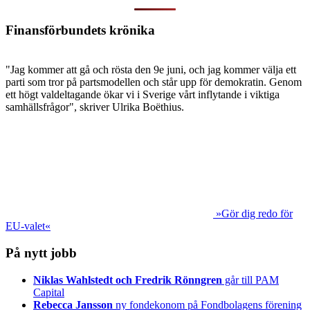
Finansförbundets krönika
"Jag kommer att gå och rösta den 9e juni, och jag kommer välja ett
parti som tror på partsmodellen och står upp för demokratin. Genom
ett högt valdeltagande ökar vi i Sverige vårt inflytande i viktiga
samhällsfrågor", skriver Ulrika Boëthius.
»Gör dig redo för
EU-valet«
På nytt jobb
Niklas Wahlstedt och Fredrik Rönngren
går till PAM
Capital
Rebecca Jansson
ny fondekonom på Fondbolagens förening