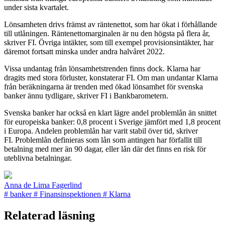
under sista kvartalet.
Lönsamheten drivs främst av räntenettot, som har ökat i förhållande
till utlåningen. Räntenettomarginalen är nu den högsta på flera år,
skriver FI. Övriga intäkter, som till exempel provisionsintäkter, har
däremot fortsatt minska under andra halvåret 2022.
Vissa undantag från lönsamhetstrenden finns dock. Klarna har
dragits med stora förluster, konstaterar FI. Om man undantar Klarna
från beräkningarna är trenden med ökad lönsamhet för svenska
banker ännu tydligare, skriver FI i Bankbarometern.
Svenska banker har också en klart lägre andel problemlån än snittet
för europeiska banker: 0,8 procent i Sverige jämfört med 1,8 procent
i Europa. Andelen problemlån har varit stabil över tid, skriver
FI. Problemlån definieras som lån som antingen har förfallit till
betalning med mer än 90 dagar, eller lån där det finns en risk för
uteblivna betalningar.
Anna de Lima Fagerlind
#
banker
#
Finansinspektionen
#
Klarna
Relaterad läsning