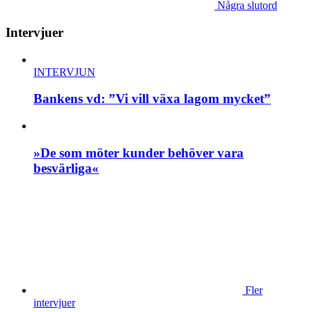
Några slutord
Intervjuer
INTERVJUN
Bankens vd: ”Vi vill växa lagom mycket”
»De som möter kunder behöver vara
besvärliga«
Fler
intervjuer