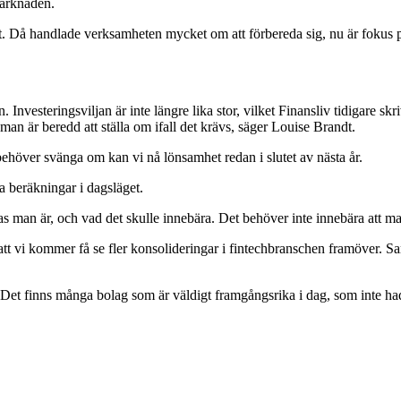
marknaden.
 Då handlade verksamheten mycket om att förbereda sig, nu är fokus på t
nvesteringsviljan är inte längre lika stor, vilket Finansliv tidigare skri
n är beredd att ställa om ifall det krävs, säger Louise Brandt.
behöver svänga om kan vi nå lönsamhet redan i slutet av nästa år.
na beräkningar i dagsläget.
 man är, och vad det skulle innebära. Det behöver inte innebära att man
att vi kommer få se fler konsolideringar i fintechbranschen framöver. Sam
 Det finns många bolag som är väldigt framgångsrika i dag, som inte hade 