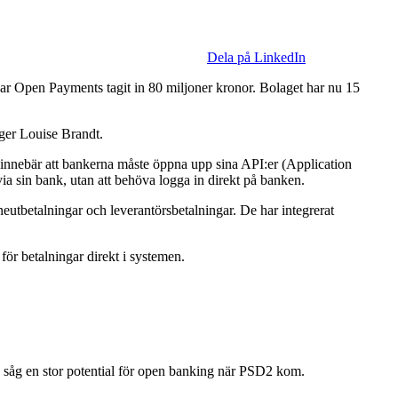
Dela på LinkedIn
har Open Payments tagit in 80 miljoner kronor. Bolaget har nu 15
äger Louise Brandt.
 innebär att bankerna måste öppna upp sina API:er (Application
 via sin bank, utan att behöva logga in direkt på banken.
neutbetalningar och leverantörsbetalningar. De har integrerat
ör betalningar direkt i systemen.
on såg en stor potential för open banking när PSD2 kom.