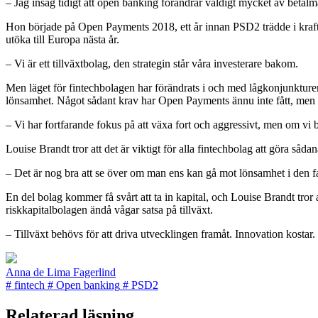
– Jag insåg tidigt att open banking förändrar väldigt mycket av betal
Hon började på Open Payments 2018, ett år innan PSD2 trädde i kraft.
utöka till Europa nästa år.
– Vi är ett tillväxtbolag, den strategin står våra investerare bakom.
Men läget för fintechbolagen har förändrats i och med lågkonjunkturen. I
lönsamhet. Något sådant krav har Open Payments ännu inte fått, men ma
– Vi har fortfarande fokus på att växa fort och aggressivt, men om vi 
Louise Brandt tror att det är viktigt för alla fintechbolag att göra såda
– Det är nog bra att se över om man ens kan gå mot lönsamhet i den fas
En del bolag kommer få svårt att ta in kapital, och Louise Brandt tror 
riskkapitalbolagen ändå vågar satsa på tillväxt.
– Tillväxt behövs för att driva utvecklingen framåt. Innovation kostar.
Anna de Lima Fagerlind
#
fintech
#
Open banking
#
PSD2
Relaterad läsning