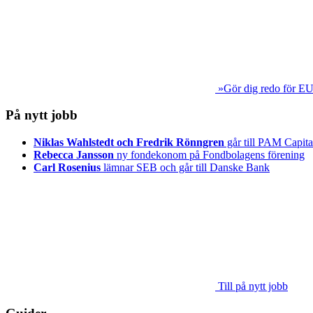
»Gör dig redo för EU
På nytt jobb
Niklas Wahlstedt och Fredrik Rönngren
går till PAM Capita
Rebecca Jansson
ny fondekonom på Fondbolagens förening
Carl Rosenius
lämnar SEB och går till Danske Bank
Till på nytt jobb