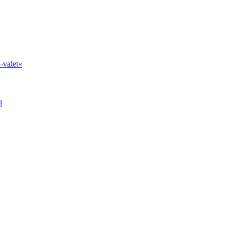
-valet«
l