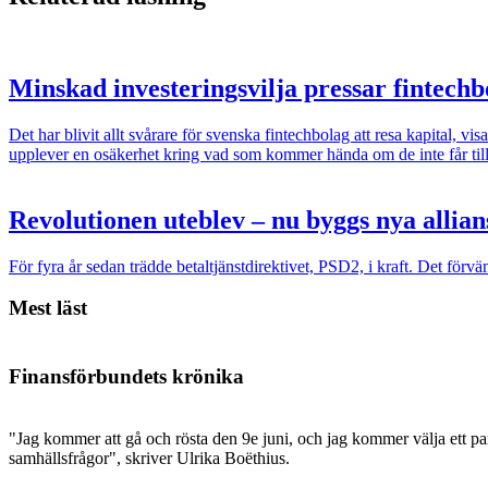
Minskad investeringsvilja pressar fintech
Det har blivit allt svårare för svenska fintechbolag att resa kapital, 
upplever en osäkerhet kring vad som kommer hända om de inte får tillg
Revolutionen uteblev – nu byggs nya allian
För fyra år sedan trädde betaltjänstdirektivet, PSD2, i kraft. Det för
Mest läst
Finansförbundets krönika
"Jag kommer att gå och rösta den 9e juni, och jag kommer välja ett par
samhällsfrågor", skriver Ulrika Boëthius.