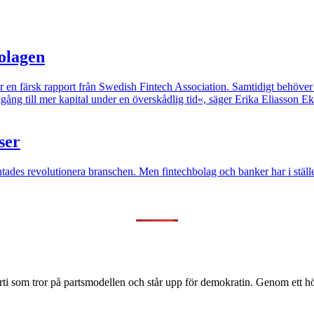
bolagen
visar en färsk rapport från Swedish Fintech Association. Samtidigt behöve
ång till mer kapital under en överskådlig tid«, säger Erika Eliasson Ek
ser
väntades revolutionera branschen. Men fintechbolag och banker har i stä
ti som tror på partsmodellen och står upp för demokratin. Genom ett hög