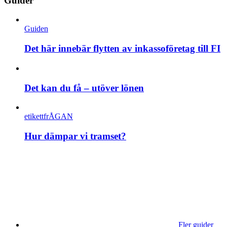
Guider
Guiden
Det här innebär flytten av inkassoföretag till FI
Det kan du få – utöver lönen
etikettfrÅGAN
Hur dämpar vi tramset?
Fler guider