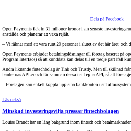
Dela på Facebook
Open Payments fick in 31 miljoner kronor i sin senaste investeringsru
anställda och planerar att växa rejält.
– Vi räknar med att vara runt 20 personer i slutet av det här året, oc
Open Payments erbjuder betalningslösningar till företag baserat på 
Program Interface) så att kunddata kan delas till en tredje part ifall k
Andra liknande fintechbolag är Tink och Trustly. Men till skillnad frå
bankernas API:er och för samman dessa i sitt egna API, så att företag
– Företagen kan enkelt koppla upp sina bankkonton i sitt affärssystem
Läs också
Minskad investeringsvilja pressar fintechbolagen
Louise Brandt har en lång bakgrund inom fintech och betalmarknaden. H