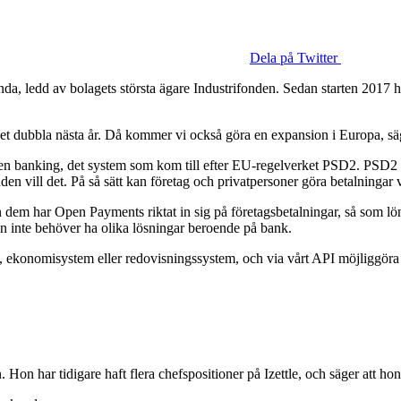
Dela på Twitter
nda, ledd av bolagets största ägare Industrifonden. Sedan starten 2017 
h det dubbla nästa år. Då kommer vi också göra en expansion i Europa, s
open banking, det system som kom till efter EU-regelverket PSD2. PSD2
unden vill det. På så sätt kan företag och privatpersoner göra betalningar
n dem har Open Payments riktat in sig på företagsbetalningar, så som lö
en inte behöver ha olika lösningar beroende på bank.
, ekonomisystem eller redovisningssystem, och via vårt API möjliggöra f
on har tidigare haft flera chefspositioner på Izettle, och säger att h