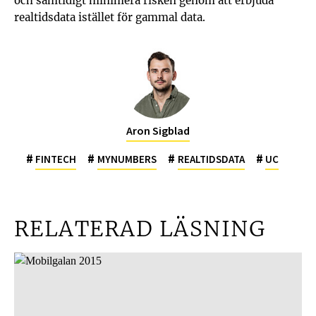
och samtidigt minimera risken genom att erbjuda
realtidsdata istället för gammal data.
Aron Sigblad
#
#
#
#
FINTECH
MYNUMBERS
REALTIDSDATA
UC
RELATERAD LÄSNING