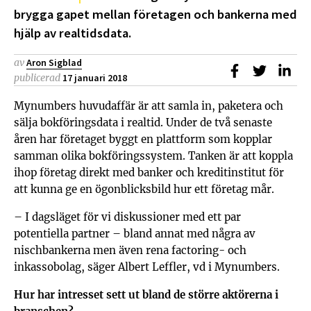
brygga gapet mellan företagen och bankerna med
hjälp av realtidsdata.
av
Aron Sigblad
Dela på Faceb
Dela på T
Dela
publicerad
17 januari 2018
Mynumbers huvudaffär är att samla in, paketera och
sälja bokföringsdata i realtid. Under de två senaste
åren har företaget byggt en plattform som kopplar
samman olika bokföringssystem. Tanken är att koppla
ihop företag direkt med banker och kreditinstitut för
att kunna ge en ögonblicksbild hur ett företag mår.
– I dagsläget för vi diskussioner med ett par
potentiella partner – bland annat med några av
nischbankerna men även rena factoring- och
inkassobolag, säger Albert Leffler, vd i Mynumbers.
Hur har intresset sett ut bland de större aktörerna i