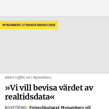
MYNUMBERS UTMANAR BRANSCHEN
Albert Leffler, vd i Mynumbers.
»Vi vill bevisa värdet av
realtidsdata«
Fintechbolaget Mynumbers vill
BOKFÖRING