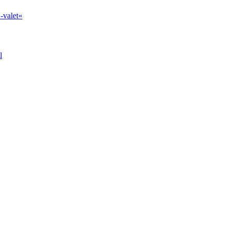
-valet«
l