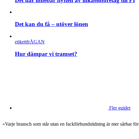
Det här innebär flytten av inkassoföretag till FI
Det kan du få – utöver lönen
etikettfrÅGAN
Hur dämpar vi tramset?
Fler guider
»Varje bransch som står utan en fackförbundstidning är mer sårbar för