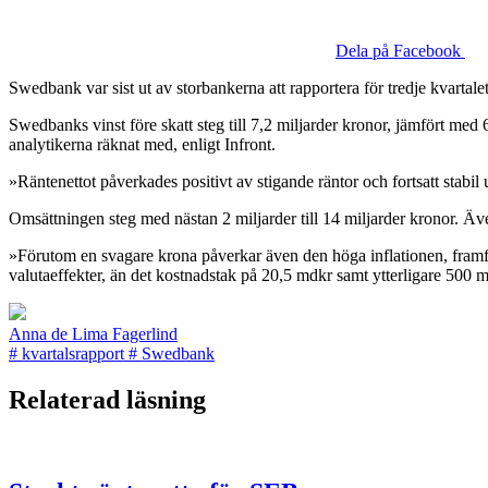
Dela på Facebook
Swedbank var sist ut av storbankerna att rapportera för tredje kvartale
Swedbanks vinst före skatt steg till 7,2 miljarder kronor, jämfört med 6
analytikerna räknat med, enligt Infront.
»Räntenettot påverkades positivt av stigande räntor och fortsatt stabi
Omsättningen steg med nästan 2 miljarder till 14 miljarder kronor. Äve
»Förutom en svagare krona påverkar även den höga inflationen, framför 
valutaeffekter, än det kostnadstak på 20,5 mdkr samt ytterligare 500 mkr
Anna de Lima Fagerlind
#
kvartalsrapport
#
Swedbank
Relaterad läsning