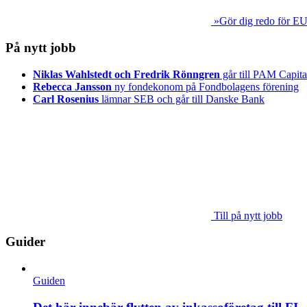
»Gör dig redo för EU
På nytt jobb
Niklas Wahlstedt och Fredrik Rönngren
går till PAM Capita
Rebecca Jansson
ny fondekonom på Fondbolagens förening
Carl Rosenius
lämnar SEB och går till Danske Bank
Till på nytt jobb
Guider
Guiden