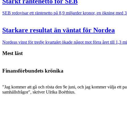
Starkt räntenetto för SEB
SEB redovisar ett räntenetto på 8,9 miljarder kronor, en ökning med 3
Starkare resultat än väntat för Nordea
Nordeas vinst för tredje kvartalet ökade något mot förra året till 1,3 
Mest läst
Finansförbundets krönika
"Jag kommer att gå och rösta den 9e juni, och jag kommer välja ett par
samhällsfrågor", skriver Ulrika Boëthius.