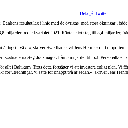
Dela på Twitter
t. Bankens resultat låg i linje med de övrigas, med stora ökningar i både
,8 miljarder tredje kvartalet 2021. Räntenettot steg till 8,4 miljarder, f
l utlåningstillväxt.«, skriver Swedbanks vd Jens Henriksson i rapporten.
n kostnaderna steg dock något, från 5 miljarder till 5,3. Personalkostn
allt i Baltikum. Trots detta fortsätter vi att investera enligt plan. Vi fö
 för utredningar, vi satte för knappt två år sedan.«, skriver Jens Henr