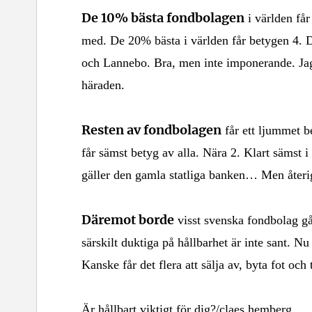
De 10% bästa fondbolagen
i världen får
med. De 20% bästa i världen får betygen 4. 
och Lannebo. Bra, men inte imponerande. Jag 
häraden.
Resten av fondbolagen
får ett ljummet b
får sämst betyg av alla. Nära 2. Klart sämst i
gäller den gamla statliga banken… Men återig
Däremot borde
visst svenska fondbolag g
särskilt duktiga på hållbarhet är inte sant. Nu
Kanske får det flera att sälja av, byta fot oc
Är hållbart viktigt för dig?/claes hemberg