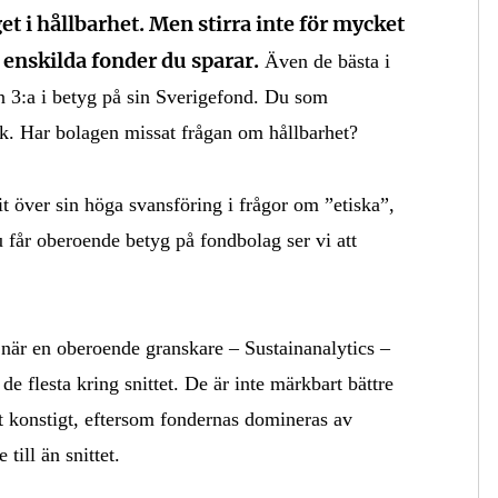
t i hållbarhet. Men stirra inte för mycket
i enskilda fonder du sparar.
Även de bästa i
n 3:a i betyg på sin Sverigefond. Du som
isk. Har bolagen missat frågan om hållbarhet?
t över sin höga svansföring i frågor om ”etiska”,
får oberoende betyg på fondbolag ser vi att
när en oberoende granskare – Sustainanalytics –
de flesta kring snittet. De är inte märkbart bättre
agt konstigt, eftersom fondernas domineras av
till än snittet.