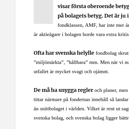
visar första o
beroende betyge
på bolagets betyg. Det är ju 
fondklassen, AMF, har inte mer ä
är aktieägare i bolagen borde vara extra krit
Ofta har svenska helylle
fondbolag skruti
”miljömärkta”, ”hållbara” mm. Men när vi nu 
utfallet är mycket svagt och ojämnt.
De må ha snygga regler
och planer, men 
tittar närmare på fondernas innehåll så landar 
än snittbolaget i världen. Vilket är rent ut s
svenska bolag, och svenska bolag ligger bättre 