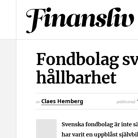
l
Fondbolag sv
hållbarhet
Claes Hemberg
av
publicerad
Svenska fondbolag är inte sä
har varit en uppblåst självbi