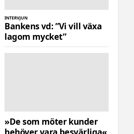
INTERVJUN
Bankens vd: ”Vi vill växa
lagom mycket”
»De som möter kunder
behöver vara besvärliga«