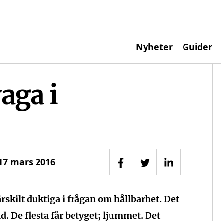
ogotyp
Nyheter
Guider
aga i
17 mars 2016
Dela på Facebook
Dela på Twitter
Dela på Link
rskilt duktiga i frågan om hållbarhet. Det
ld. De flesta får betyget; ljummet. Det