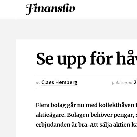
logotyp
Se upp för h
Claes Hemberg
2
av
publicerad
Flera bolag går nu med kollekthåven f
aktieägare. Bolagen behöver pengar, s
erbjudanden är bra. Att sälja aktien ka