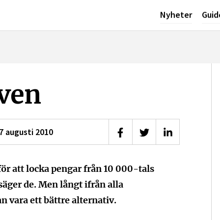
Nyheter
Guid
åven
7 augusti 2010
Dela på Facebook
Dela på Twitter
Dela på Linke
ör att locka pengar från 10 000-tals
äger de. Men långt ifrån alla
n vara ett bättre alternativ.