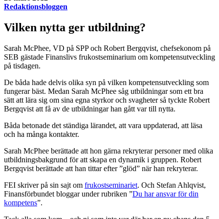
Redaktionsbloggen
Vilken nytta
ger utbildning?
Sarah McPhee, VD på SPP och Robert Bergqvist, chefsekonom på
SEB gästade Finanslivs frukostseminarium om kompetensutveckling
på tisdagen.
De båda hade delvis olika syn på vilken kompetensutveckling som
fungerar bäst. Medan Sarah McPhee såg utbildningar som ett bra
sätt att lära sig om sina egna styrkor och svagheter så tyckte Robert
Bergqvist att få av de utbildningar han gått var till nytta.
Båda betonade det ständiga lärandet, att vara uppdaterad, att läsa
och ha många kontakter.
Sarah McPhee berättade att hon gärna rekryterar personer med olika
utbildningsbakgrund för att skapa en dynamik i gruppen. Robert
Bergqvist berättade att han tittar efter ”glöd” när han rekryterar.
FEI skriver på sin sajt om
frukostseminariet
. Och Stefan Ahlqvist,
Finansförbundet bloggar under rubriken ”
Du har ansvar för din
kompetens
”.