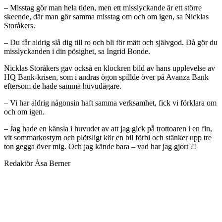
– Misstag gör man hela tiden, men ett misslyckande är ett större
skeende, där man gör samma misstag om och om igen, sa Nicklas
Storåkers.
– Du får aldrig slå dig till ro och bli för mätt och självgod. Då gör du
misslyckanden i din pösighet, sa Ingrid Bonde.
Nicklas Storåkers gav också en klockren bild av hans upplevelse av
HQ Bank-krisen, som i andras ögon spillde över på Avanza Bank
eftersom de hade samma huvudägare.
– Vi har aldrig någonsin haft samma verksamhet, fick vi förklara om
och om igen.
– Jag hade en känsla i huvudet av att jag gick på trottoaren i en fin,
vit sommarkostym och plötsligt kör en bil förbi och stänker upp tre
ton gegga över mig. Och jag kände bara – vad har jag gjort ?!
Redaktör Åsa Berner