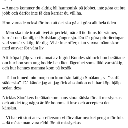
– Annars kommer du aldrig bli harmonisk på jobbet, inte göra ett bra
jobb och därför inte få den karriär du vill ha.
Hon varnade också för tron att det ska gå att göra allt hela tiden.
– Man ska inte tro att livet är perfekt, när all tid finns för vänner,
karriär och familj, ett Solsidan gånger sju. Du får göra prioriteringar
vad som är viktigt för dig. Vi är inte offer, utan vuxna människor
med ansvar för våra liv.
Att köpa hjälp var ett annat av Ingrid Bondes råd och hon berättade
om hur hon som ung bodde i en liten lägenhet som alltid var stökig,
och hur hennes mamma kom på besök.
– Till och med min mor, som kom från fattiga Småland, sa ”skaffa
städerska”. Då kände jag att jag fick absolution och har köpt hjälp
sedan dess.
Nicklas Storåkers berättade om hans stora rädsla för att misslyckas
och att det tog några år för honom att inse och acceptera den
känslan.
– Vi har ett stort ansvar eftersom vi förvaltar mycket pengar för folk
– då måste man vara rädd för att misslyckas.