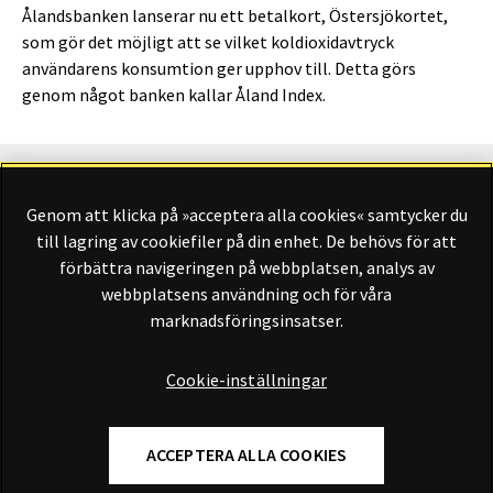
Ålandsbanken lanserar nu ett betalkort, Östersjökortet,
som gör det möjligt att se vilket koldioxidavtryck
användarens konsumtion ger upphov till. Detta görs
genom något banken kallar Åland Index.
Genom att klicka på »acceptera alla cookies« samtycker du
Finansliv ägs av Finansliv Sverige AB, 556784-8741.
till lagring av cookiefiler på din enhet. De behövs för att
förbättra navigeringen på webbplatsen, analys av
webbplatsens användning och för våra
marknadsföringsinsatser.
Finansliv producerades av Tidningen Journalisten AB till 30
juni 2024.
Cookie-inställningar
ACCEPTERA ALLA COOKIES
Om Finansliv