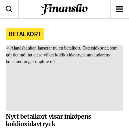
logotyp
Sök
Men
BETALKORT
Nytt betalkort visar inköpens
koldioxidavtryck