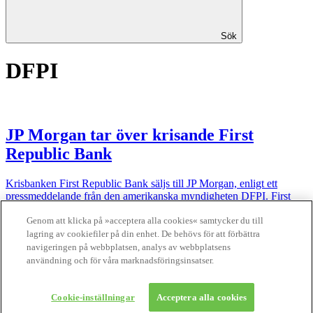
Sök
DFPI
JP Morgan tar över krisande First
Republic Bank
Krisbanken First Republic Bank säljs till JP Morgan, enligt ett
pressmeddelande från den amerikanska myndigheten DFPI. First
Republic Bank är den tredje amerikanska banken som kollapsar de
senaste två månaderna.
Genom att klicka på »acceptera alla cookies« samtycker du till
lagring av cookiefiler på din enhet. De behövs för att förbättra
Finansliv ägs av Finansliv Sverige AB, 556784-8741.
navigeringen på webbplatsen, analys av webbplatsens
användning och för våra marknadsföringsinsatser.
Finansliv producerades av Tidningen Journalisten AB till 30 juni
2024.
Cookie-inställningar
Acceptera alla cookies
Om Finansliv