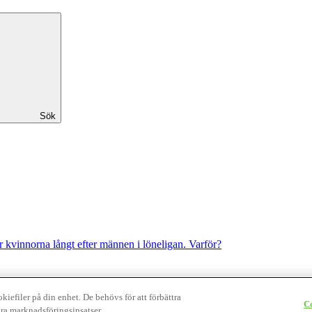
Sök
r kvinnorna långt efter männen i löneligan. Varför?
.
iefiler på din enhet. De behövs för att förbättra
C
ra marknadsföringsinsatser.