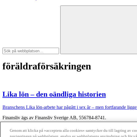
föräldraförsäkringen
Lika lön – den oändliga historien
Branschens Lika lön-arbete har pågått i sex år – men fortfarande ligge
Finansliv ägs av Finansliv Sverige AB, 556784-8741.
Finansliv producerades av Tidningen Journalisten AB till 30 juni 2024
Genom att klicka på »acceptera alla cookies« samtycker du till lagring av cook
navigeringen på webbplatsen, analys av webbplatsens användning och för vå