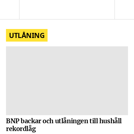
logotyp
Sök
Men
UTLÅNING
BNP backar och utlåningen till hushåll
rekordlåg