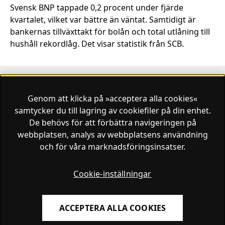
Svensk BNP tappade 0,2 procent under fjärde
kvartalet, vilket var bättre än väntat. Samtidigt är
bankernas tillväxttakt för bolån och total utlåning till
hushåll rekordlåg. Det visar statistik från SCB.
Genom att klicka på »acceptera alla cookies«
Finansliv ägs av Finansliv Sverige AB, 556784-8741.
samtycker du till lagring av cookiefiler på din enhet.
De behövs för att förbättra navigeringen på
webbplatsen, analys av webbplatsens användning
och för våra marknadsföringsinsatser.
Finansliv producerades av Tidningen Journalisten AB
till 30 juni 2024.
Cookie-inställningar
ACCEPTERA ALLA COOKIES
Om Finansliv