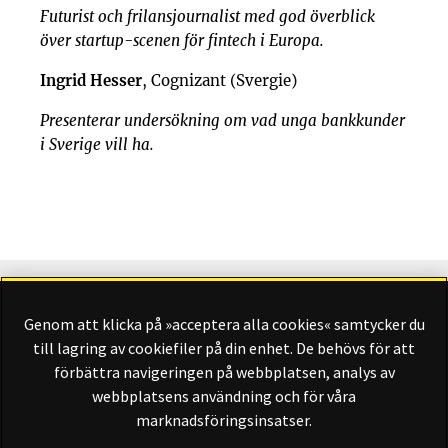
Futurist och frilansjournalist med god överblick
över startup-scenen för fintech i Europa.
Ingrid Hesser
, Cognizant (Svergie)
Presenterar undersökning om vad unga bankkunder
i Sverige vill ha.
Genom att klicka på »acceptera alla cookies« samtycker du
Finansliv ägs av Finansliv Sverige AB, 556784-8741.
till lagring av cookiefiler på din enhet. De behövs för att
förbättra navigeringen på webbplatsen, analys av
webbplatsens användning och för våra
marknadsföringsinsatser.
Finansliv producerades av Tidningen Journalisten AB till 30