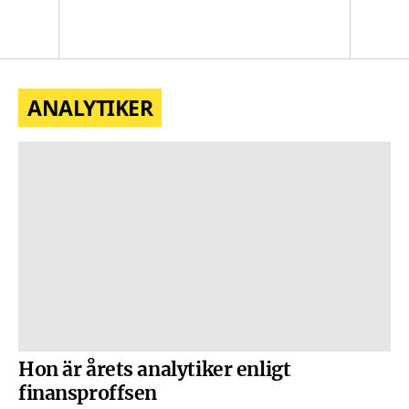
logotyp
Sök
Men
ANALYTIKER
Hon är årets analytiker enligt
finansproffsen