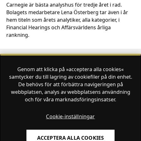
Carnegie är bästa analyshus för tredje året i rad.
Bolagets medarbetare Lena Österberg tar även i år
hem titeln som årets analytiker, alla kategorier, i
Financial Hearings och Affärsvärldens årliga
rankning.
Genom att klicka på »acceptera alla cookies«
Finansliv ägs av Finansliv Sverige AB, 556784-8741.
samtycker du till lagring av cookiefiler på din enhet.
De behövs för att förbättra navigeringen på
webbplatsen, analys av webbplatsens användning
och för våra marknadsföringsinsatser.
Finansliv producerades av Tidningen Journalisten AB
till 30 juni 2024.
Cookie-inställningar
ACCEPTERA ALLA COOKIES