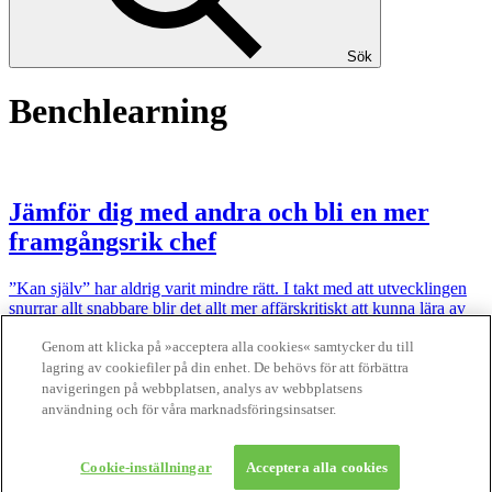
Sök
Benchlearning
Jämför dig med andra och bli en mer
framgångsrik chef
”Kan själv” har aldrig varit mindre rätt. I takt med att utvecklingen
snurrar allt snabbare blir det allt mer affärskritiskt att kunna lära av
andra. Konsulten och författaren Bengt Karlöf lanserar begreppet
benchlearning.
Genom att klicka på »acceptera alla cookies« samtycker du till
lagring av cookiefiler på din enhet. De behövs för att förbättra
Finansliv ägs av Finansliv Sverige AB, 556784-8741.
navigeringen på webbplatsen, analys av webbplatsens
användning och för våra marknadsföringsinsatser.
Finansliv producerades av Tidningen Journalisten AB till 30 juni
2024.
Cookie-inställningar
Acceptera alla cookies
Om Finansliv