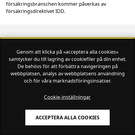
försäkringsbranschen kommer påverkas av
försäkringsdirektivet IDD.
Genom att klicka på »acceptera alla cookies«
Finansliv ägs av Finansliv Sverige AB, 556784-8741.
samtycker du till lagring av cookiefiler på din enhet.
De behövs för att förbättra navigeringen på
webbplatsen, analys av webbplatsens användning
och för våra marknadsföringsinsatser.
Finansliv producerades av Tidningen Journalisten AB
till 30 juni 2024.
Cookie-inställningar
ACCEPTERA ALLA COOKIES
Om Finansliv