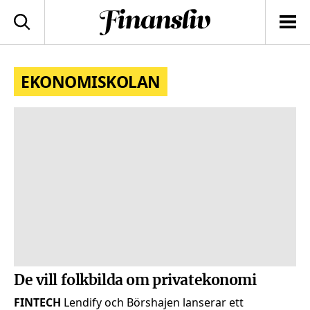
logotyp
Sök
Men
EKONOMISKOLAN
De vill folkbilda om privatekonomi
FINTECH
Lendify och Börshajen lanserar ett