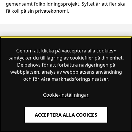
gemensamt folkbildningsprojekt. Syftet är att fler ska
få koll på sin privatekonomi.
Genom att klicka på »acceptera alla cookies«
Finansliv ägs av Finansliv Sverige AB, 556784-8741.
samtycker du till lagring av cookiefiler på din enhet.
De behövs för att förbättra navigeringen på
webbplatsen, analys av webbplatsens användning
och för våra marknadsföringsinsatser.
Finansliv producerades av Tidningen Journalisten AB
till 30 juni 2024.
Cookie-inställningar
ACCEPTERA ALLA COOKIES
Om Finansliv