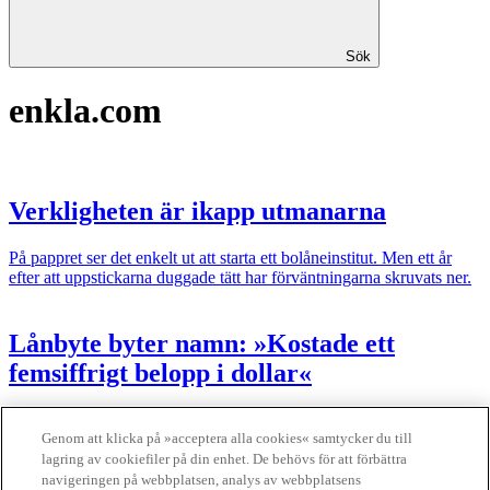
Sök
enkla.com
Verkligheten är ikapp utmanarna
På pappret ser det enkelt ut att starta ett bolåneinstitut. Men ett år
efter att uppstickarna duggade tätt har förväntningarna skruvats ner.
Lånbyte byter namn: »Kostade ett
femsiffrigt belopp i dollar«
De säljer enkla bolån. Nu byter startupen Lånbyte.se namn – till
Enkla.com.
Genom att klicka på »acceptera alla cookies« samtycker du till
lagring av cookiefiler på din enhet. De behövs för att förbättra
Finansliv ägs av Finansliv Sverige AB, 556784-8741.
navigeringen på webbplatsen, analys av webbplatsens