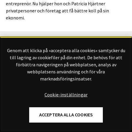
entreprenör. Nu hjälper hon och Patricia Hjärtner
privatpersoner och företag att få bättre koll på sin
ekonomi.
Genom att klicka på »acceptera alla cookies« samtycker du
Finansliv ägs av Finansliv Sverige AB, 556784-8741.
till lagring av cookiefiler på din enhet. De behövs för att
förbättra navigeringen på webbplatsen, analys av
webbplatsens användning och för våra
marknadsföringsinsatser.
Finansliv producerades av Tidningen Journalisten AB till 30
juni 2024.
Cookie-inställningar
ACCEPTERA ALLA COOKIES
Om Finansliv