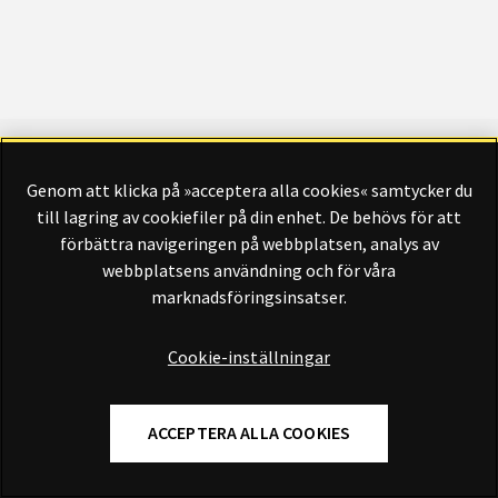
Genom att klicka på »acceptera alla cookies« samtycker du
Finansliv ägs av Finansliv Sverige AB, 556784-8741.
till lagring av cookiefiler på din enhet. De behövs för att
förbättra navigeringen på webbplatsen, analys av
webbplatsens användning och för våra
marknadsföringsinsatser.
Finansliv producerades av Tidningen Journalisten AB till 30
juni 2024.
Cookie-inställningar
ACCEPTERA ALLA COOKIES
Om Finansliv