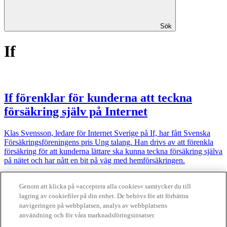
Sök
If
If förenklar för kunderna att teckna
försäkring själv på Internet
Klas Svensson, ledare för Internet Sverige på If, har fått Svenska
Försäkringsföreningens pris Ung talang. Han drivs av att förenkla
försäkring för att kunderna lättare ska kunna teckna försäkring själva
på nätet och har nått en bit på väg med hemförsäkringen.
Sida
1
Aktuell sida
2
Genom att klicka på »acceptera alla cookies« samtycker du till
lagring av cookiefiler på din enhet. De behövs för att förbättra
Finansliv ägs av Finansliv Sverige AB, 556784-8741.
navigeringen på webbplatsen, analys av webbplatsens
användning och för våra marknadsföringsinsatser.
Finansliv producerades av Tidningen Journalisten AB till 30 juni