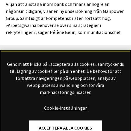
Viljan att anställa inom bank och finans är högre än
någonsin tidigare, visar en ny undersökning från Manpower
Group. Samtidigt är kompetensbristen fortsatt hög.
»Arbetsgivarna behöver se över sina strategier i
rekryteringen«, säger Hélène Belin, kommunikationschef.
Genom att klicka på »acceptera alla cookies« samtycker du
Finansliv ägs av Finansliv Sverige AB, 556784-8741.
till lagring av cookiefiler på din enhet. De behövs för att
förbättra navigeringen på webbplatsen, analys av
webbplatsens användning och för våra
marknadsföringsinsatser.
Finansliv producerades av Tidningen Journalisten AB till 30
juni 2024.
Cookie-inställningar
ACCEPTERA ALLA COOKIES