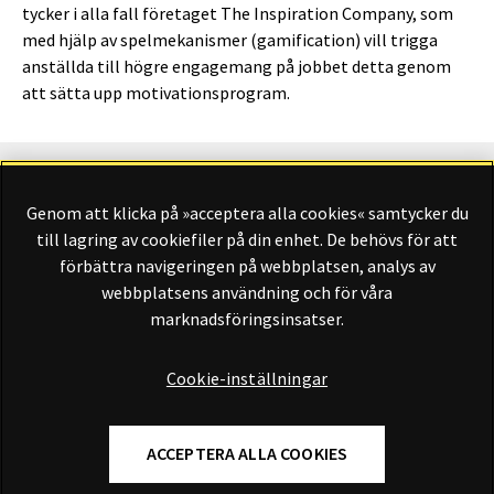
tycker i alla fall företaget The Inspiration Company, som
med hjälp av spelmekanismer (gamification) vill trigga
anställda till högre engagemang på jobbet detta genom
att sätta upp motivationsprogram.
Genom att klicka på »acceptera alla cookies« samtycker du
Finansliv ägs av Finansliv Sverige AB, 556784-8741.
till lagring av cookiefiler på din enhet. De behövs för att
förbättra navigeringen på webbplatsen, analys av
webbplatsens användning och för våra
marknadsföringsinsatser.
Finansliv producerades av Tidningen Journalisten AB till 30
juni 2024.
Cookie-inställningar
ACCEPTERA ALLA COOKIES
Om Finansliv