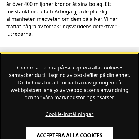
år över 400 miljoner kronor åt sina bolag. Ett
misstänkt mordfall i Arboga gjorde plötsligt
allmänheten medveten om dem på allvar. Vi har
träffat några av försäkringsvärldens detektiver –
utredarna.
Genom att klicka på »acceptera alla cookies«
Finansliv ägs av Finansliv Sverige AB, 556784-8741.
samtycker du till lagring av cookiefiler på din enhet.
De behövs för att förbättra navigeringen på
webbplatsen, analys av webbplatsens användning
och för våra marknadsföringsinsatser.
Finansliv producerades av Tidningen Journalisten AB
till 30 juni 2024.
Cookie-inställningar
ACCEPTERA ALLA COOKIES