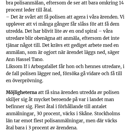
bra polisanmälan, eftersom de ser att bara omkring 14
procent leder till åtal.
– Det är svårt att få polisen att agera i våra ärenden. Vi
upplever att vi många gånger får slåss för att få dem
utredda. Det har blivit lite av en ond spiral – våra
utredare blir obenägna att anmäla, eftersom det inte
tjänar något till. Det krävs ett gediget arbete med en
anmälan, som är ogjort när ärendet läggs ned, säger
Ann Hassel Tano.
Liksom If i Arbogafallet får hon och hennes utredare, i
de fall polisen lägger ned, försöka gå vidare och få till
en överprövning.
Möjligheterna
att få sina ärenden utredda av polisen
skiljer sig åt mycket beroende på var i landet man
befinner sig. Flest åtal i förhållande till antalet
anmälningar, 30 procent, väcks i Skåne. Stockholms
län tar emot flest polisanmälningar, men där väcks
åtal bara i 3 procent av ärendena.