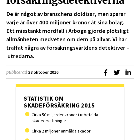
försäkringsdetektiverna
De är något av branschens doldisar, men sparar
varje år över 400 miljoner kronor åt sina bolag.
Ett misstänkt mordfall i Arboga gjorde plötsligt
allmänheten medveten om dem på allvar. Vi har
träffat några av försäkringsvärldens detektiver –
utredarna.
Dela på Faceb
Dela på T
Dela
publicerad
28 oktober 2016
STATISTIK OM
SKADEFÖRSÄKRING 2015
Cirka 50 miljarder kronor i utbetalda
skadeersättningar
Cirka 2 miljoner anmälda skador