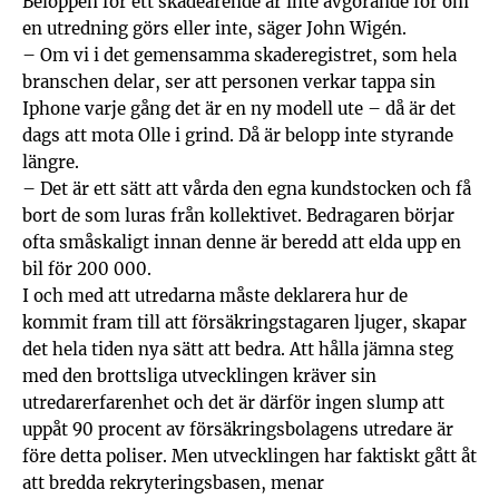
Beloppen för ett skadeärende är inte avgörande för om
en utredning görs eller inte, säger John Wigén.
– Om vi i det gemensamma skaderegistret, som hela
branschen delar, ser att personen verkar tappa sin
Iphone varje gång det är en ny modell ute – då är det
dags att mota Olle i grind. Då är belopp inte styrande
längre.
– Det är ett sätt att vårda den egna kundstocken och få
bort de som luras från kollektivet. Bedragaren börjar
ofta småskaligt innan denne är beredd att elda upp en
bil för 200 000.
I och med att utredarna måste deklarera hur de
kommit fram till att försäkringstagaren ljuger, skapar
det hela tiden nya sätt att bedra. Att hålla jämna steg
med den brottsliga utvecklingen kräver sin
utredarerfarenhet och det är därför ingen slump att
uppåt 90 procent av försäkringsbolagens utredare är
före detta poliser. Men utvecklingen har faktiskt gått åt
att bredda rekryteringsbasen, menar