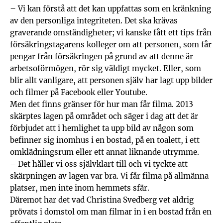
– Vi kan förstå att det kan uppfattas som en kränkning
av den personliga integriteten. Det ska krävas
graverande omständigheter; vi kanske fått ett tips från
försäkringstagarens kolleger om att personen, som får
pengar från försäkringen på grund av att denne är
arbetsoförmögen, rör sig väldigt mycket. Eller, som
blir allt vanligare, att personen själv har lagt upp bilder
och filmer på Facebook eller Youtube.
Men det finns gränser för hur man får filma. 2013
skärptes lagen på området och säger i dag att det är
förbjudet att i hemlighet ta upp bild av någon som
befinner sig inomhus i en bostad, på en toalett, i ett
omklädningsrum eller ett annat liknande utrymme.
– Det håller vi oss självklart till och vi tyckte att
skärpningen av lagen var bra. Vi får filma på allmänna
platser, men inte inom hemmets sfär.
Däremot har det vad Christina Svedberg vet aldrig
prövats i domstol om man filmar in i en bostad från en