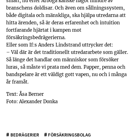
smått, nu efter Arboga kanske något mindre av
branschens doldisar. Och även om sållningssystem,
både digitala och mänskliga, ska hjälpa utredarna att
hitta ärenden, så är deras erfarenhet och intuition
fortfarande hjärtat i kampen mot
försäkringsbedrägerierna.
Eller som If:s Anders Lindstrand uttrycker det:
– Väl där är det traditionellt utredararbete som gäller.
Så länge det handlar om människor som försöker
luras, så måste vi prata med dem. Papper, penna och
bandspelare är ett väldigt gott vapen, nu och i många
år framåt.
Text: Åsa Berner
Foto: Alexander Donka
#
#
BEDRÄGERIER
FÖRSÄKRINGSBOLAG