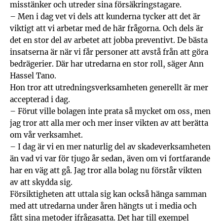
misstänker och utreder sina försäkringstagare.
– Men i dag vet vi dels att kunderna tycker att det är
viktigt att vi arbetar med de här frågorna. Och dels är
det en stor del av arbetet att jobba preventivt. De bästa
insatserna är när vi får personer att avstå från att göra
bedrägerier. Där har utredarna en stor roll, säger Ann
Hassel Tano.
Hon tror att utredningsverksamheten generellt är mer
accepterad i dag.
– Förut ville bolagen inte prata så mycket om oss, men
jag tror att alla mer och mer inser vikten av att berätta
om vår verksamhet.
– I dag är vi en mer naturlig del av skadeverksamheten
än vad vi var för tjugo år sedan, även om vi fortfarande
har en väg att gå. Jag tror alla bolag nu förstår vikten
av att skydda sig.
Försiktigheten att uttala sig kan också hänga samman
med att utredarna under åren hängts ut i media och
fått sina metoder ifrågasatta. Det har till exempel