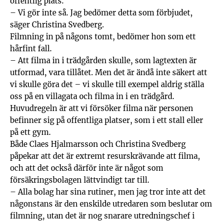
offentlig plats.
– Vi gör inte så. Jag bedömer detta som förbjudet,
säger Christina Svedberg.
Filmning in på någons tomt, bedömer hon som ett
hårfint fall.
– Att filma in i trädgården skulle, som lagtexten är
utformad, vara tillåtet. Men det är ändå inte säkert att
vi skulle göra det – vi skulle till exempel aldrig ställa
oss på en villagata och filma in i en trädgård.
Huvudregeln är att vi försöker filma när personen
befinner sig på offentliga platser, som i ett stall eller
på ett gym.
Både Claes Hjalmarsson och Christina Svedberg
påpekar att det är extremt resurskrävande att filma,
och att det också därför inte är något som
försäkringsbolagen lättvindigt tar till.
– Alla bolag har sina rutiner, men jag tror inte att det
någonstans är den enskilde utredaren som beslutar om
filmning, utan det är nog snarare utredningschef i