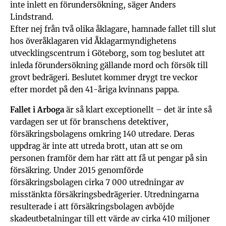
inte inlett en förundersökning, säger Anders
Lindstrand.
Efter nej från två olika åklagare, hamnade fallet till slut
hos överåklagaren vid Åklagarmyndighetens
utvecklingscentrum i Göteborg, som tog beslutet att
inleda förundersökning gällande mord och försök till
grovt bedrägeri. Beslutet kommer drygt tre veckor
efter mordet på den 41-åriga kvinnans pappa.
Fallet i Arboga
är så klart exceptionellt – det är inte så
vardagen ser ut för branschens detektiver,
försäkringsbolagens omkring 140 utredare. Deras
uppdrag är inte att utreda brott, utan att se om
personen framför dem har rätt att få ut pengar på sin
försäkring. Under 2015 genomförde
försäkringsbolagen cirka 7 000 utredningar av
misstänkta försäkringsbedrägerier. Utredningarna
resulterade i att försäkringsbolagen avböjde
skadeutbetalningar till ett värde av cirka 410 miljoner