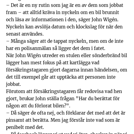
– Det är en ny rutin som jag är en av dem som jobbat
fram – att alltid kräva in nyckeln om en bil brunnit
och läsa av informationen i den, säger John Wigén.
Nyckeln kan avslöja datum och klockslag för när den
senast användes.
– Många säger att de tappat nyckeln, men om de inte
har en polisanmälan så ligger det dem i fatet.
När John Wigén utreder en stulen eller sönderbränd bil
lägger han mest fokus på att kartlägga vad
försäkringstagaren gjort dagarna innan händelsen, om
det till exempel går att upptäcka att personen inte
jobbat.
Förutom att försäkringstagaren får redovisa vad hen
gjort, brukar John ställa frågan ”Har du berättat för
någon att du förlorat bilen?”.
– Då säger de ofta nej, och förklarar det med att det är
pinsamt att berätta. Men jag förstår inte vad som är
penibelt med det.