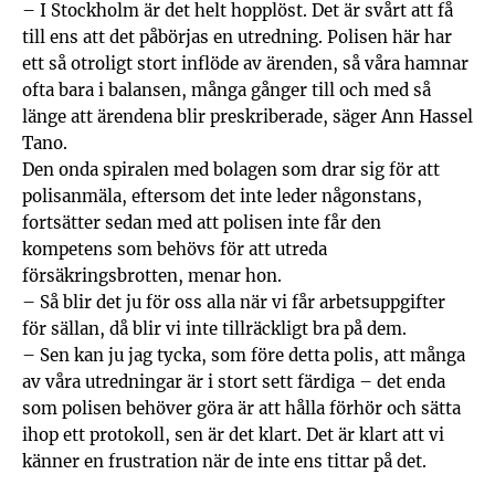
– I Stockholm är det helt hopplöst. Det är svårt att få
till ens att det påbörjas en utredning. Polisen här har
ett så otroligt stort inflöde av ärenden, så våra hamnar
ofta bara i balansen, många gånger till och med så
länge att ärendena blir preskriberade, säger Ann Hassel
Tano.
Den onda spiralen med bolagen som drar sig för att
polisanmäla, eftersom det inte leder någonstans,
fortsätter sedan med att polisen inte får den
kompetens som behövs för att utreda
försäkringsbrotten, menar hon.
– Så blir det ju för oss alla när vi får arbetsuppgifter
för sällan, då blir vi inte tillräckligt bra på dem.
– Sen kan ju jag tycka, som före detta polis, att många
av våra utredningar är i stort sett färdiga – det enda
som polisen behöver göra är att hålla förhör och sätta
ihop ett protokoll, sen är det klart. Det är klart att vi
känner en frustration när de inte ens tittar på det.