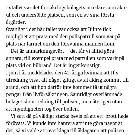
I stället var det
försäkringsbolagets utredare som åkte
ut och undersökte platsen, som en av sina första
åtgärder.
Ovanligt i det här fallet var också att If inte fick
möjlighet att prata med den polispatrull som var på
plats när larmet om den försvunna mannen kom.
– Det är anmärkningsvärt – det får vi alltid göra
annars, till exempel prata med patrullen som varit på
plats vid en bilbrand. Det är inget konstigt.
I juni i år meddelades den 41-åriga kvinnan att If:s
utredning visat att något giltigt avtal aldrig kommit till
stånd, och att hon därför inte kommer få ut några
pengar från livförsäkringen. Samtidigt överlämnade
bolaget sin utredning till polisen, men återigen utan
att myndigheten tog över bollen.
– Vi satt då på väldigt starka bevis på att ett brott hade
förövats. Vi kunde inte hantera att inte göra något åt
det, så vi valde att överklaga till åklagaren att polisen