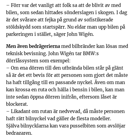
– Förr var det vanligt att folk sa att de blivit av med
bilen, som sedan hittades sönderslagen i skogen. I dag
är det svårare att fejka på grund av sofistikerade
stöldskydd som startspärr. Nu eldar man upp bilen på
parkeringen i stället, säger John Wigén.
Men även bedrägerierna
med bilbränder kan lösas med
teknisk bevisning. John Wigén tar BMW:s
dörrlåssystem som exempel:
– Om ena dörren till den utbrända bilen står på glänt
så är det ett bevis för att personen som gjort det måste
ha haft tillgång till en passande nyckel. Även om man
kan krossa en ruta och hälla i bensin i bilen, kan man
inte sedan öppna dörren inifrån, eftersom låset är
blockerat.
– Likadant om rutan är nedvevad, då måste personen
haft rätt bilnyckel vad gäller de flesta modeller.
Själva bilnycklarna kan vara pusselbiten som avslöjar
bedragaren.