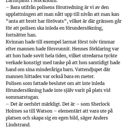
Larmtjänst i Stockholm.
– Bara utifrån polisens förutredning är vi av den
uppfattningen att man nått upp till nivån att man kan
”anta att brott har förövats”, vilket är där gränsen går
för att polisen ska inleda en förundersökning,
fortsätter han.
Kvinnan hade till exempel larmat först tolv timmar
efter mannen hade försvunnit. Hennes förklaring var
att hon hade sovit hela tiden, vilket utredarna tyckte
verkade konstigt med tanke på att hon samtidigt hade
hand om sina minderåriga barn. Vattendjupet där
mannen hittades var också bara en meter.
Polisen som fattade beslutet om att inte inleda
förundersökning hade inte själv varit på plats vid
sommarstugan.
– Det är oerhört märkligt. Det är – som Sherlock
Holmes sa till Watson – elementärt att vara ute på
platsen och skapa sig en egen bild, säger Anders
Lindstrand.