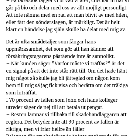
– På facebook lägger vi ut vad vi äter, checkar in när vi
går på bio och delar med oss av allt möjligt personligt.
Att inte nämna med en rad att man blivit av med bilen,
eller fått den sönderslagen, är märkligt. Det är helt
klart en händelse jag själv skulle ha delat med mig av.
Det är ofta smådetaljer
som fångar hans
uppmärksamhet, det som gör att han känner att
försäkringstagarens påstående inte är sannolikt.
– När kunden säger ”Varför måste vi träffas?” är det
en signal på att det inte står rätt till. Om det hade hänt
mig något så skulle jag bli jätteglad om någon kom
hem till mig så jag fick visa och berätta om det tråkiga
som inträffat.
I 70 procent av fallen som John och hans kolleger
utreder säger de nej till att betala ut pengar.
– Resten lämnar vi tillbaka till skadehandläggaren att
reglera. Det betyder inte att 30 procent av fallen är
riktiga, men vi friar hellre än fäller.