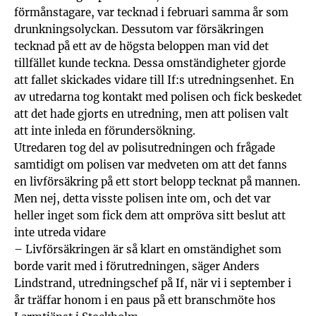
förmånstagare, var tecknad i februari samma år som
drunkningsolyckan. Dessutom var försäkringen
tecknad på ett av de högsta beloppen man vid det
tillfället kunde teckna. Dessa omständigheter gjorde
att fallet skickades vidare till If:s utredningsenhet. En
av utredarna tog kontakt med polisen och fick beskedet
att det hade gjorts en utredning, men att polisen valt
att inte inleda en förundersökning.
Utredaren tog del av polisutredningen och frågade
samtidigt om polisen var medveten om att det fanns
en livförsäkring på ett stort belopp tecknat på mannen.
Men nej, detta visste polisen inte om, och det var
heller inget som fick dem att ompröva sitt beslut att
inte utreda vidare
– Livförsäkringen är så klart en omständighet som
borde varit med i förutredningen, säger Anders
Lindstrand, utredningschef på If, när vi i september i
år träffar honom i en paus på ett branschmöte hos