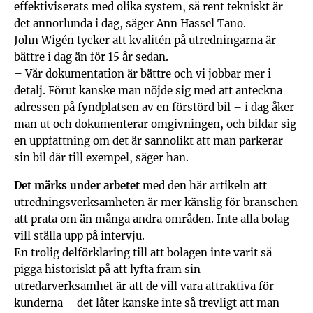
effektiviserats med olika system, så rent tekniskt är
det annorlunda i dag, säger Ann Hassel Tano.
John Wigén tycker att kvalitén på utredningarna är
bättre i dag än för 15 år sedan.
– Vår dokumentation är bättre och vi jobbar mer i
detalj. Förut kanske man nöjde sig med att anteckna
adressen på fyndplatsen av en förstörd bil – i dag åker
man ut och dokumenterar omgivningen, och bildar sig
en uppfattning om det är sannolikt att man parkerar
sin bil där till exempel, säger han.
Det märks under arbetet
med den här artikeln att
utredningsverksamheten är mer känslig för branschen
att prata om än många andra områden. Inte alla bolag
vill ställa upp på intervju.
En trolig delförklaring till att bolagen inte varit så
pigga historiskt på att lyfta fram sin
utredarverksamhet är att de vill vara attraktiva för
kunderna – det låter kanske inte så trevligt att man