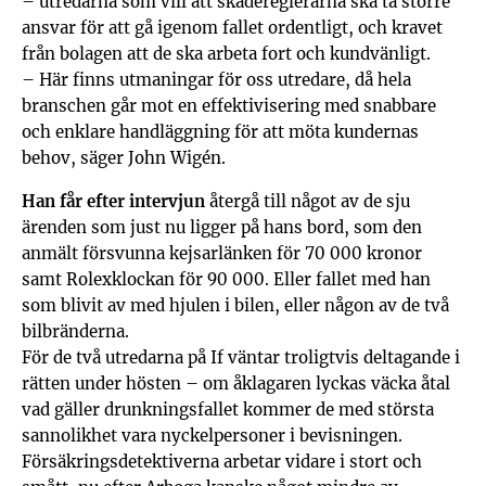
– utredarna som vill att skadereglerarna ska ta större
ansvar för att gå igenom fallet ordentligt, och kravet
från bolagen att de ska arbeta fort och kundvänligt.
– Här finns utmaningar för oss utredare, då hela
branschen går mot en effektivisering med snabbare
och enklare handläggning för att möta kundernas
behov, säger John Wigén.
Han får efter intervjun
återgå till något av de sju
ärenden som just nu ligger på hans bord, som den
anmält försvunna kejsarlänken för 70 000 kronor
samt Rolexklockan för 90 000. Eller fallet med han
som blivit av med hjulen i bilen, eller någon av de två
bilbränderna.
För de två utredarna på If väntar troligtvis deltagande i
rätten under hösten – om åklagaren lyckas väcka åtal
vad gäller drunkningsfallet kommer de med största
sannolikhet vara nyckelpersoner i bevisningen.
Försäkringsdetektiverna arbetar vidare i stort och