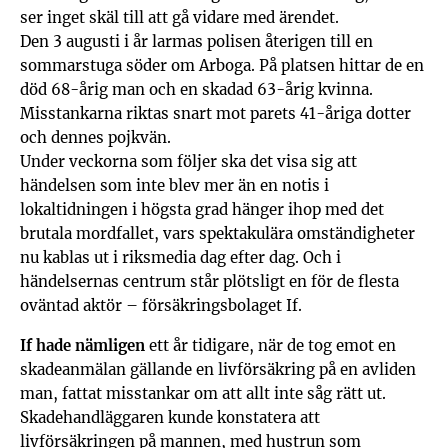
ser inget skäl till att gå vidare med ärendet.
Den 3 augusti i år larmas polisen återigen till en
sommarstuga söder om Arboga. På platsen hittar de en
död 68-årig man och en skadad 63-årig kvinna.
Misstankarna riktas snart mot parets 41-åriga dotter
och dennes pojkvän.
Under veckorna som följer ska det visa sig att
händelsen som inte blev mer än en notis i
lokaltidningen i högsta grad hänger ihop med det
brutala mordfallet, vars spektakulära omständigheter
nu kablas ut i riksmedia dag efter dag. Och i
händelsernas centrum står plötsligt en för de flesta
oväntad aktör – försäkringsbolaget If.
If hade nämligen
ett år tidigare, när de tog emot en
skadeanmälan gällande en livförsäkring på en avliden
man, fattat misstankar om att allt inte såg rätt ut.
Skadehandläggaren kunde konstatera att
livförsäkringen på mannen, med hustrun som