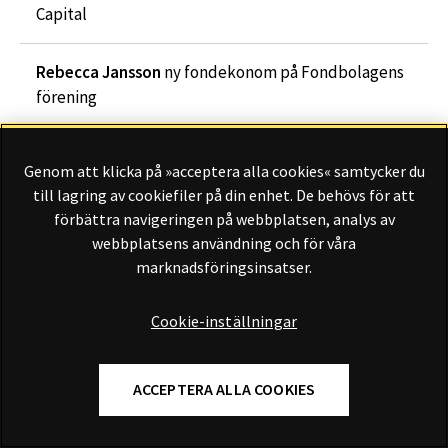
Capital
Rebecca Jansson
ny fondekonom på Fondbolagens
förening
Carl Rosenius
lämnar SEB och går till Danske Bank
Genom att klicka på »acceptera alla cookies« samtycker du
till lagring av cookiefiler på din enhet. De behövs för att
TILL PÅ NYTT JOBB
förbättra navigeringen på webbplatsen, analys av
webbplatsens användning och för våra
marknadsföringsinsatser.
GUIDER
Cookie-inställningar
GUIDEN
Det här innebär flytten av
inkassoföretag till FI
ACCEPTERA ALLA COOKIES