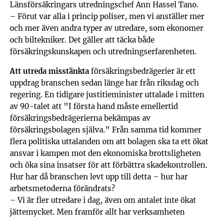
Länsförsäkringars utredningschef Ann Hassel Tano.
– Förut var alla i princip poliser, men vi anställer mer
och mer även andra typer av utredare, som ekonomer
och biltekniker. Det gäller att täcka både
försäkringskunskapen och utredningserfarenheten.
Att utreda misstänkta
försäkringsbedrägerier är ett
uppdrag branschen sedan länge har från riksdag och
regering. En tidigare justitieminister uttalade i mitten
av 90-talet att ”I första hand måste emellertid
försäkringsbedrägerierna bekämpas av
försäkringsbolagen själva.” Från samma tid kommer
flera politiska uttalanden om att bolagen ska ta ett ökat
ansvar i kampen mot den ekonomiska brottsligheten
och öka sina insatser för att förbättra skadekontrollen.
Hur har då branschen levt upp till detta – hur har
arbetsmetoderna förändrats?
– Vi är fler utredare i dag, även om antalet inte ökat
jättemycket. Men framför allt har verksamheten