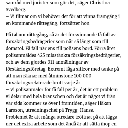
samråd med jurister som gör det, säger Christina
Svedberg.
– Vi filmar om vi behöver det för att vinna framgång i
en kommande rättegång, fortsätter hon.
På tal om rättegång,
så är det försvinnande få fall av
försäkringsbedrägerier som når så långt som till
domstol. Få fall når ens till polisens bord. Förra året
polisanmäldes 425 misstänkta försäkringsbedrägerier,
och av dem gjordes 311 anmälningar av
försäkringsföretag. Extremt låga siffror med tanke på
att man räknar med åtminstone 100 000
försäkringsrelaterade brott varje år.
– Vi polisanmäler för få fall per år, det är ett problem
vi delar med hela branschen och det är något vi från
vår sida kommer se över i framtiden, säger Håkan
Larsson, utredningschef på Trygg-Hansa.
Problemet är att många utredare tröttnat på att lägga
ner det extra arbete som det ändå är att sätta ihop en