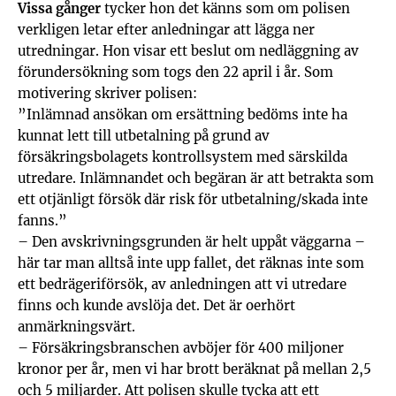
Vissa gånger
tycker hon det känns som om polisen
verkligen letar efter anledningar att lägga ner
utredningar. Hon visar ett beslut om nedläggning av
förundersökning som togs den 22 april i år. Som
motivering skriver polisen:
”Inlämnad ansökan om ersättning bedöms inte ha
kunnat lett till utbetalning på grund av
försäkringsbolagets kontrollsystem med särskilda
utredare. Inlämnandet och begäran är att betrakta som
ett otjänligt försök där risk för utbetalning/skada inte
fanns.”
– Den avskrivningsgrunden är helt uppåt väggarna –
här tar man alltså inte upp fallet, det räknas inte som
ett bedrägeriförsök, av anledningen att vi utredare
finns och kunde avslöja det. Det är oerhört
anmärkningsvärt.
– Försäkringsbranschen avböjer för 400 miljoner
kronor per år, men vi har brott beräknat på mellan 2,5
och 5 miljarder. Att polisen skulle tycka att ett