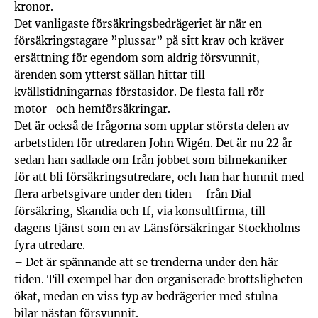
kronor.
Det vanligaste försäkringsbedrägeriet är när en
försäkringstagare ”plussar” på sitt krav och kräver
ersättning för egendom som aldrig försvunnit,
ärenden som ytterst sällan hittar till
kvällstidningarnas förstasidor. De flesta fall rör
motor- och hemförsäkringar.
Det är också de frågorna som upptar största delen av
arbetstiden för utredaren John Wigén. Det är nu 22 år
sedan han sadlade om från jobbet som bilmekaniker
för att bli försäkringsutredare, och han har hunnit med
flera arbetsgivare under den tiden – från Dial
försäkring, Skandia och If, via konsultfirma, till
dagens tjänst som en av Länsförsäkringar Stockholms
fyra utredare.
– Det är spännande att se trenderna under den här
tiden. Till exempel har den organiserade brottsligheten
ökat, medan en viss typ av bedrägerier med stulna
bilar nästan försvunnit.