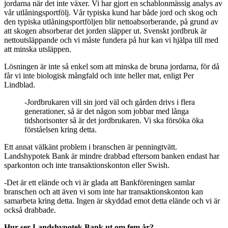
jordarna när det inte växer. Vi har gjort en schablonmässig analys av
vår utlåningsportfölj. Vår typiska kund har både jord och skog och
den typiska utlåningsportföljen blir nettoabsorberande, på grund av
att skogen absorberar det jorden släpper ut. Svenskt jordbruk är
nettoutsläppande och vi måste fundera på hur kan vi hjälpa till med
att minska utsläppen.
Lösningen är inte så enkel som att minska de bruna jordarna, för då
får vi inte biologisk mångfald och inte heller mat, enligt Per
Lindblad.
-Jordbrukaren vill sin jord väl och gården drivs i flera
generationer, så är det någon som jobbar med långa
tidshorisonter så är det jordbrukaren. Vi ska försöka öka
förståelsen kring detta.
Ett annat välkänt problem i branschen är penningtvätt.
Landshypotek Bank är mindre drabbad eftersom banken endast har
sparkonton och inte transaktionskonton eller Swish.
-Det är ett elände och vi är glada att Bankföreningen samlar
branschen och att även vi som inte har transaktionskonton kan
samarbeta kring detta. Ingen är skyddad emot detta elände och vi är
också drabbade.
Hur ser Landshypotek Bank ut om fem år?