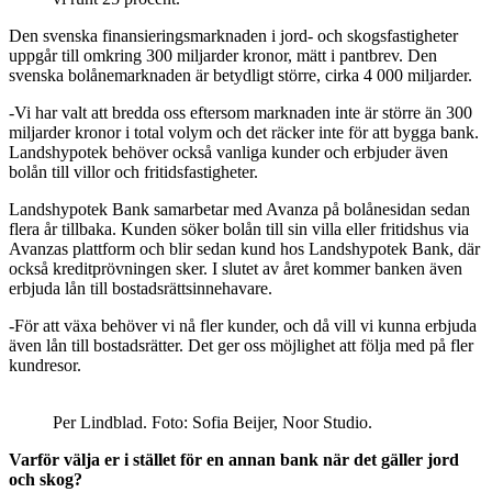
Den svenska finansieringsmarknaden i jord- och skogsfastigheter
uppgår till omkring 300 miljarder kronor, mätt i pantbrev. Den
svenska bolånemarknaden är betydligt större, cirka 4 000 miljarder.
-Vi har valt att bredda oss eftersom marknaden inte är större än 300
miljarder kronor i total volym och det räcker inte för att bygga bank.
Landshypotek behöver också vanliga kunder och erbjuder även
bolån till villor och fritidsfastigheter.
Landshypotek Bank samarbetar med Avanza på bolånesidan sedan
flera år tillbaka. Kunden söker bolån till sin villa eller fritidshus via
Avanzas plattform och blir sedan kund hos Landshypotek Bank, där
också kreditprövningen sker. I slutet av året kommer banken även
erbjuda lån till bostadsrättsinnehavare.
-För att växa behöver vi nå fler kunder, och då vill vi kunna erbjuda
även lån till bostadsrätter. Det ger oss möjlighet att följa med på fler
kundresor.
Per Lindblad. Foto: Sofia Beijer, Noor Studio.
Varför välja er i stället för en annan bank när det gäller jord
och skog?