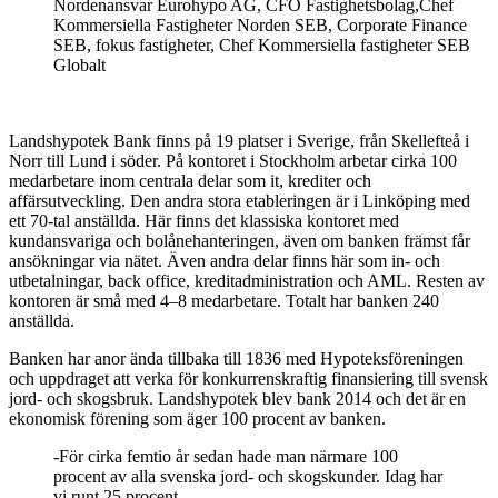
Nordenansvar Eurohypo AG, CFO Fastighetsbolag,Chef
Kommersiella Fastigheter Norden SEB, Corporate Finance
SEB, fokus fastigheter, Chef Kommersiella fastigheter SEB
Globalt
Landshypotek Bank finns på 19 platser i Sverige, från Skellefteå i
Norr till Lund i söder. På kontoret i Stockholm arbetar cirka 100
medarbetare inom centrala delar som it, krediter och
affärsutveckling. Den andra stora etableringen är i Linköping med
ett 70-tal anställda. Här finns det klassiska kontoret med
kundansvariga och bolånehanteringen, även om banken främst får
ansökningar via nätet. Även andra delar finns här som in- och
utbetalningar, back office, kreditadministration och AML. Resten av
kontoren är små med 4–8 medarbetare. Totalt har banken 240
anställda.
Banken har anor ända tillbaka till 1836 med Hypoteksföreningen
och uppdraget att verka för konkurrenskraftig finansiering till svensk
jord- och skogsbruk. Landshypotek blev bank 2014 och det är en
ekonomisk förening som äger 100 procent av banken.
-För cirka femtio år sedan hade man närmare 100
procent av alla svenska jord- och skogskunder. Idag har
vi runt 25 procent.