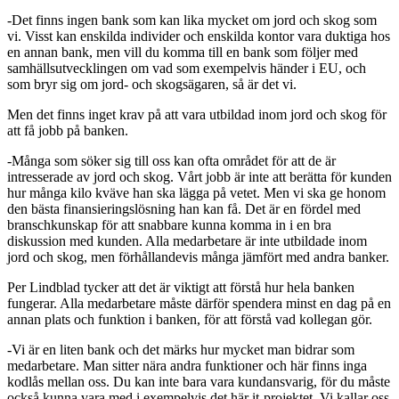
-Det finns ingen bank som kan lika mycket om jord och skog som
vi. Visst kan enskilda individer och enskilda kontor vara duktiga hos
en annan bank, men vill du komma till en bank som följer med
samhällsutvecklingen om vad som exempelvis händer i EU, och
som bryr sig om jord- och skogsägaren, så är det vi.
Men det finns inget krav på att vara utbildad inom jord och skog för
att få jobb på banken.
-Många som söker sig till oss kan ofta området för att de är
intresserade av jord och skog. Vårt jobb är inte att berätta för kunden
hur många kilo kväve han ska lägga på vetet. Men vi ska ge honom
den bästa finansieringslösning han kan få. Det är en fördel med
branschkunskap för att snabbare kunna komma in i en bra
diskussion med kunden. Alla medarbetare är inte utbildade inom
jord och skog, men förhållandevis många jämfört med andra banker.
Per Lindblad tycker att det är viktigt att förstå hur hela banken
fungerar. Alla medarbetare måste därför spendera minst en dag på en
annan plats och funktion i banken, för att förstå vad kollegan gör.
-Vi är en liten bank och det märks hur mycket man bidrar som
medarbetare. Man sitter nära andra funktioner och här finns inga
kodlås mellan oss. Du kan inte bara vara kundansvarig, för du måste
också kunna vara med i exempelvis det här it-projektet. Vi kallar oss