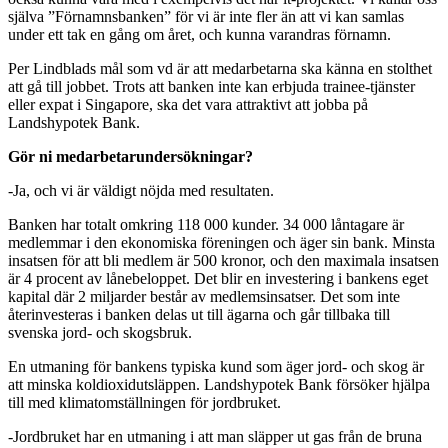
själva ”Förnamnsbanken” för vi är inte fler än att vi kan samlas
under ett tak en gång om året, och kunna varandras förnamn.
Per Lindblads mål som vd är att medarbetarna ska känna en stolthet
att gå till jobbet. Trots att banken inte kan erbjuda trainee-tjänster
eller expat i Singapore, ska det vara attraktivt att jobba på
Landshypotek Bank.
Gör ni medarbetarundersökningar?
-Ja, och vi är väldigt nöjda med resultaten.
Banken har totalt omkring 118 000 kunder. 34 000 låntagare är
medlemmar i den ekonomiska föreningen och äger sin bank. Minsta
insatsen för att bli medlem är 500 kronor, och den maximala insatsen
är 4 procent av lånebeloppet. Det blir en investering i bankens eget
kapital där 2 miljarder består av medlemsinsatser. Det som inte
återinvesteras i banken delas ut till ägarna och går tillbaka till
svenska jord- och skogsbruk.
En utmaning för bankens typiska kund som äger jord- och skog är
att minska koldioxidutsläppen. Landshypotek Bank försöker hjälpa
till med klimatomställningen för jordbruket.
-Jordbruket har en utmaning i att man släpper ut gas från de bruna