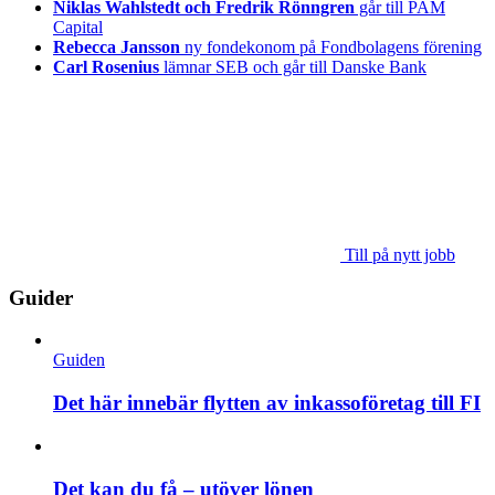
Niklas Wahlstedt och Fredrik Rönngren
går till PAM
Capital
Rebecca Jansson
ny fondekonom på Fondbolagens förening
Carl Rosenius
lämnar SEB och går till Danske Bank
Till på nytt jobb
Guider
Guiden
Det här innebär flytten av inkassoföretag till FI
Det kan du få – utöver lönen