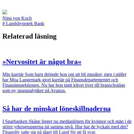
Nina von Koch
#
Landshypotek Bank
Relaterad läsning
»Nervositet är något bra«
Min karriär
Som barn drömde hon om att bli musiker, men i stället
har Moa Langemark gjort karriär på Finansdepartementet och
Finansinspektionen. Nu har hon tagit klivet över till bransch­sidan
som ny sparanalytiker på Avanza.
Så har de minskat löneskillnaderna
I Sparbanken Skåne ligger nu medianlönen för kvinnor och män i de
större ­yrkesgrupperna på samma nivå. Hur har de lyckats med det?
Finansliv satte sig på tåget till Lund för att få svar.