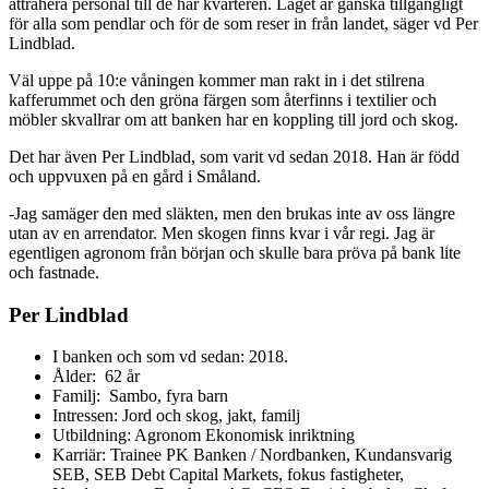
attrahera personal till de här kvarteren. Läget är ganska tillgängligt
för alla som pendlar och för de som reser in från landet, säger vd Per
Lindblad.
Väl uppe på 10:e våningen kommer man rakt in i det stilrena
kafferummet och den gröna färgen som återfinns i textilier och
möbler skvallrar om att banken har en koppling till jord och skog.
Det har även Per Lindblad, som varit vd sedan 2018. Han är född
och uppvuxen på en gård i Småland.
-Jag samäger den med släkten, men den brukas inte av oss längre
utan av en arrendator. Men skogen finns kvar i vår regi. Jag är
egentligen agronom från början och skulle bara pröva på bank lite
och fastnade.
Per Lindblad
I banken och som vd sedan: 2018.
Ålder: 62 år
Familj: Sambo, fyra barn
Intressen: Jord och skog, jakt, familj
Utbildning: Agronom Ekonomisk inriktning
Karriär: Trainee PK Banken / Nordbanken, Kundansvarig
SEB, SEB Debt Capital Markets, fokus fastigheter,