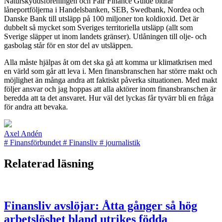
Naturskyddsföreningen och Fair Finance Guide bidrar
låneportföljerna i Handelsbanken, SEB, Swedbank, Nordea och
Danske Bank till utsläpp på 100 miljoner ton koldioxid. Det är
dubbelt så mycket som Sveriges territoriella utsläpp (allt som
Sverige släpper ut inom landets gränser). Utlåningen till olje- och
gasbolag står för en stor del av utsläppen.
Alla måste hjälpas åt om det ska gå att komma ur klimatkrisen med
en värld som går att leva i. Men finansbranschen har större makt och
möjlighet än många andra att faktiskt påverka situationen. Med makt
följer ansvar och jag hoppas att alla aktörer inom finansbranschen är
beredda att ta det ansvaret. Hur väl det lyckas får tyvärr bli en fråga
för andra att bevaka.
Axel Andén
#
Finansförbundet
#
Finansliv
#
journalistik
Relaterad läsning
Finansliv avslöjar: Åtta gånger så hög
arbetslöshet bland utrikes födda