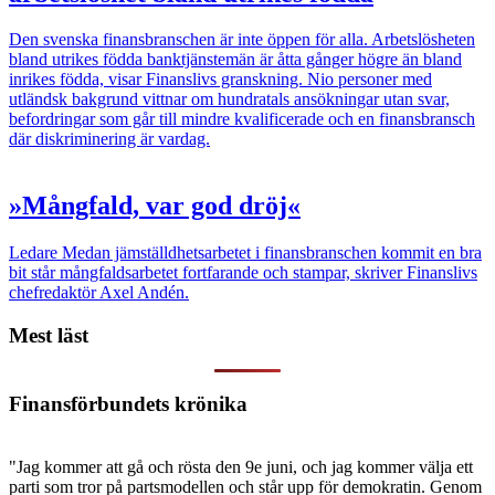
Den svenska finansbranschen är inte öppen för alla. Arbetslösheten
bland utrikes födda banktjänstemän är åtta gånger högre än bland
inrikes födda, visar Finanslivs granskning. Nio personer med
utländsk bakgrund vittnar om hundratals ansökningar utan svar,
befordringar som går till mindre kvalificerade och en finansbransch
där diskriminering är vardag.
»Mångfald, var god dröj«
Ledare
Medan jämställdhetsarbetet i finansbranschen kommit en bra
bit står mångfaldsarbetet fortfarande och stampar, skriver Finanslivs
chefredaktör Axel Andén.
Mest läst
Finansförbundets krönika
"Jag kommer att gå och rösta den 9e juni, och jag kommer välja ett
parti som tror på partsmodellen och står upp för demokratin. Genom