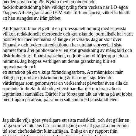
medlemsnytta upphör. Nyttan med en oberoende
fackförbundstidning blev väldigt tydlig förra veckan när LO-ägda
Dagens Arbete granskade IF Metalls förbunds­jurist, vilket ledde till
att han stängdes av från jobbet.
Att Finansförbundet gett ut en professionell tidning med schyssta
villkor, redaktionellt oberoende och granskande journalistik har varit
positivt för medlemmarna så länge det varade. Jag är stolt över
Finansliv och tycker att redaktionen har uträttat storverk. I sista
numret förra året publicerade vi en stor granskning av mångfald och
diskriminering i finansbranschen, ett jobb som vi följer upp i detta
nummer. Jag hoppas verkligen att denna granskning blir ett
uppvaknande och
ett startskott på ett viktigt förändringsarbete. Att människor mår
dåligt på grund av diskriminering är illa nog i sig. Men de
värderingar som genom­syrar en verksamhet påverkar även alla de
som inte är direkt drabbade, ytterst handlar det om branschens
legitimitet i samhället. Därför har företagen allt att vinna på att jobba
med frågan på allvar, på samma sätt som med jämställdheten.
Jag skulle vilja göra ytterligare ett sista medskick, och det gäller en
fråga som vi inte ens har kommit igång med att granska under min
tid som chefredaktör: klimatfrågan. Enligt en ny rapport från