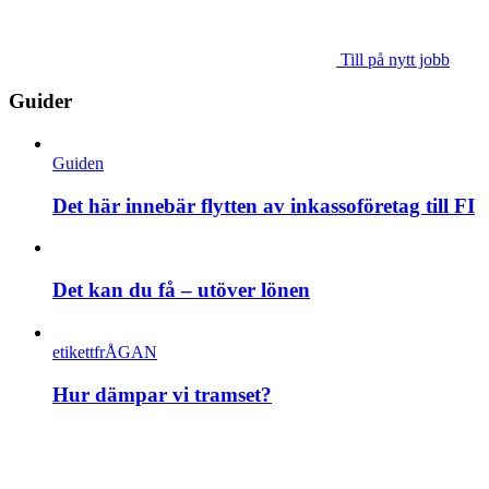
Till på nytt jobb
Guider
Guiden
Det här innebär flytten av inkassoföretag till FI
Det kan du få – utöver lönen
etikettfrÅGAN
Hur dämpar vi tramset?