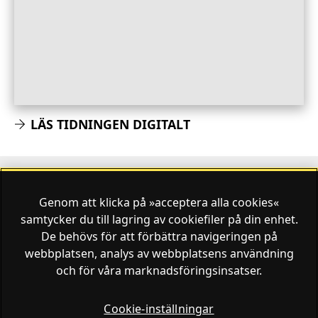
LÄS TIDNINGEN DIGITALT
Genom att klicka på »acceptera alla cookies«
Finansliv ägs av Finansliv Sverige AB, 556784-8741.
samtycker du till lagring av cookiefiler på din enhet.
De behövs för att förbättra navigeringen på
webbplatsen, analys av webbplatsens användning
och för våra marknadsföringsinsatser.
Finansliv producerades av Tidningen Journalisten AB
till 30 juni 2024.
Cookie-inställningar