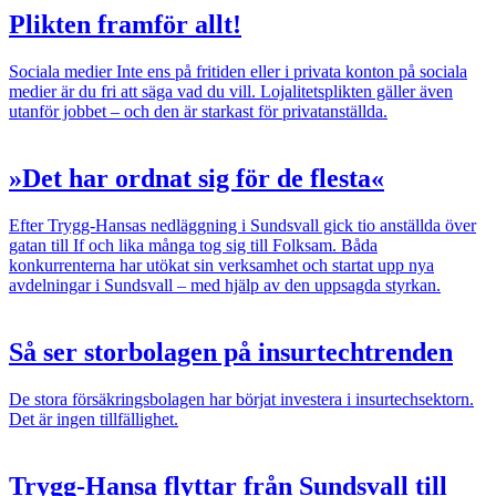
Plikten framför allt!
Sociala medier
Inte ens på fritiden eller i privata konton på sociala
medier är du fri att säga vad du vill. Lojalitetsplikten gäller även
utanför jobbet – och den är starkast för privatanställda.
»Det har ordnat sig för de flesta«
Efter Trygg-Hansas nedläggning i Sundsvall gick tio anställda över
gatan till If och lika många tog sig till Folksam. Båda
konkurrenterna har utökat sin verksamhet och startat upp nya
avdelningar i Sundsvall – med hjälp av den uppsagda styrkan.
Så ser storbolagen på insurtechtrenden
De stora försäkringsbolagen har börjat investera i insurtechsektorn.
Det är ingen tillfällighet.
Trygg-Hansa flyttar från Sundsvall till