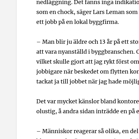
nedläggning. Det fanns inga indikatio
som en chock, säger Lars Leman som t
ett jobb på en lokal byggfirma.
– Man blir ju äldre och 13 år på ett s
att vara nyanställd i byggbranschen. O
vilket skulle gjort att jag rykt först 
jobbigare när beskedet om flytten kom
tackat ja till jobbet när jag hade möj
Det var mycket känslor bland kontore
olustig, å andra sidan inträdde en på e
– Människor reagerar så olika, en de