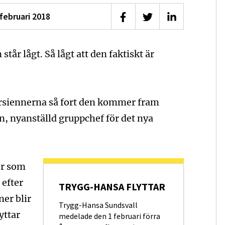
 februari 2018
Dela på Facebook
Dela på Twitter
Dela på Linke
tår lågt. Så lågt att den faktiskt är
persiennerna så fort den kommer fram
n, nyanställd gruppchef för det nya
er som
 efter
TRYGG-HANSA FLYTTAR
ner blir
Trygg-Hansa Sundsvall
yttar
medelade den 1 februari förra