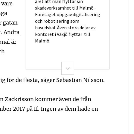
året att man flyttar sin
k vare
skadeverksamhet till Malmö.
nga
Företaget uppgav digitalisering
och robotisering som
r gatan
huvudskäl. Även stora delar av
f. Andra
kontoret i Växjö flyttar till
onal är
Malmö.
ch
ig för de flesta, säger Sebastian Nilsson.
in Zackrisson kommer även de från
mber 2017 på If. Ingen av dem hade en