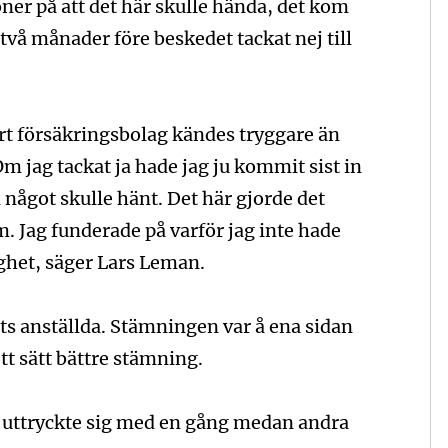
ner på att det här skulle hända, det kom
vå månader före beskedet tackat nej till
tort försäkringsbolag kändes tryggare än
m jag tackat ja hade jag ju kommit sist in
om något skulle hänt. Det här gjorde det
. Jag funderade på varför jag inte hade
lighet, säger Lars Leman.
ts anställda. Stämningen var å ena sidan
tt sätt bättre stämning.
l uttryckte sig med en gång medan andra