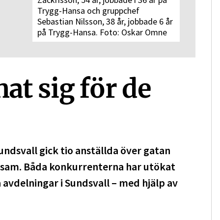
Zackrisson, 54 år, jobbade i 36 år på
Trygg-Hansa och gruppchef
Sebastian Nilsson, 38 år, jobbade 6 år
på Trygg-Hansa. Foto: Oskar Omne
at sig för de
ndsvall gick tio anställda över gatan
Folksam. Båda konkurrenterna har utökat
 avdelningar i Sundsvall – med hjälp av