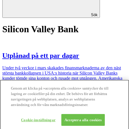
Sök
Silicon Valley Bank
Utplånad på ett par dagar
Under två veckor i mars skakades finansmarknaderna av den näst
största ­bankkollapsen i USA:s historia när Silicon Valley Banks
kunder tömde sina konton och rusade mot utgången. Amerikanska
myndigheter ingrep snabbt. Men trots det är oron nu stor att det ska
finnas fler banker med liknande problem.
Genom att klicka på »acceptera alla cookies« samtycker du till
lagring av cookiefiler på din enhet. De behövs för att förbättra
Finansliv ägs av Finansliv Sverige AB, 556784-8741.
navigeringen på webbplatsen, analys av webbplatsens
användning och för våra marknadsföringsinsatser.
Finansliv producerades av Tidningen Journalisten AB till 30 juni
2024.
Cookie-inställningar
Acceptera alla cookies
Om Finansliv