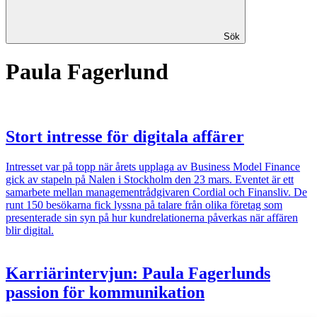
Sök
Paula Fagerlund
Stort intresse för digitala affärer
Intresset var på topp när årets upplaga av Business Model Finance
gick av stapeln på Nalen i Stockholm den 23 mars. Eventet är ett
samarbete mellan managementrådgivaren Cordial och Finansliv. De
runt 150 besökarna fick lyssna på talare från olika företag som
presenterade sin syn på hur kundrelationerna påverkas när affären
blir digital.
Karriärintervjun: Paula Fagerlunds
passion för kommunikation