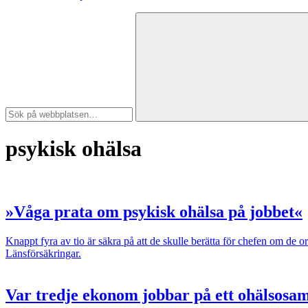
psykisk ohälsa
»Våga prata om psykisk ohälsa på jobbet«
Knappt fyra av tio är säkra på att de skulle berätta för chefen om de o
Länsförsäkringar.
Var tredje ekonom jobbar på ett ohälsosam