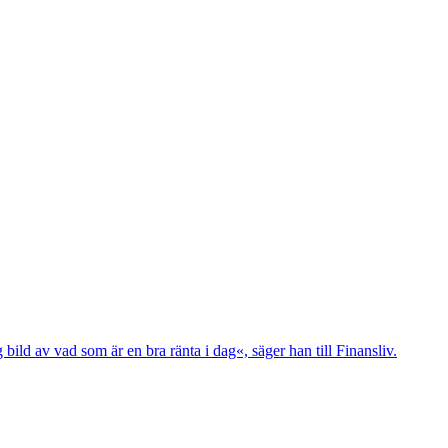
ild av vad som är en bra ränta i dag«, säger han till Finansliv.