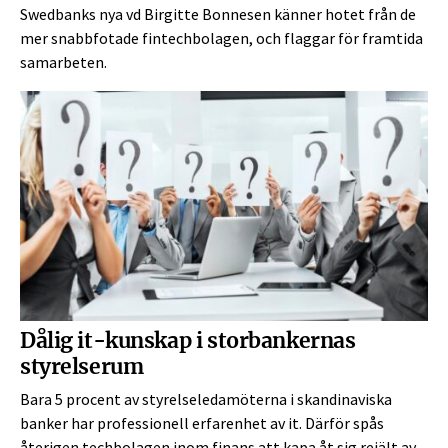
Swedbanks nya vd Birgitte Bonnesen känner hotet från de
mer snabbfotade fintechbolagen, och flaggar för framtida
samarbeten.
Dålig it-kunskap i storbankernas
styrelserum
Bara 5 procent av styrelseledamöterna i skandinaviska
banker har professionell erfarenhet av it. Därför spås
återigen techbolagen inom finans att kapa åt sig rejält av