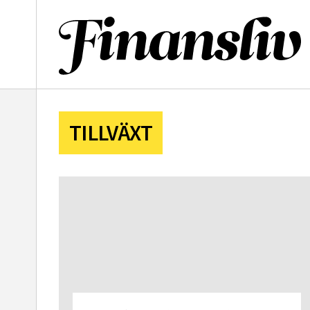
l
TILLVÄXT