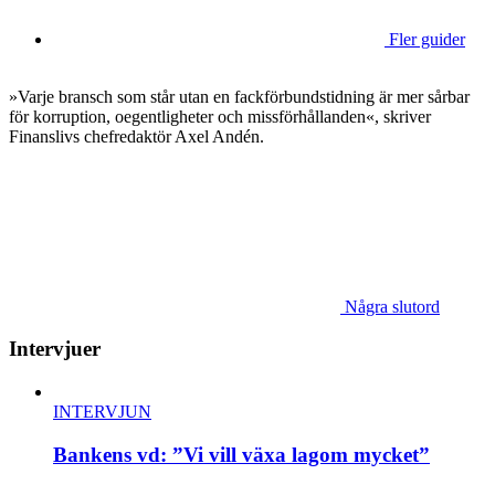
Fler guider
»Varje bransch som står utan en fackförbundstidning är mer sårbar
för korruption, oegentligheter och missförhållanden«, skriver
Finanslivs chefredaktör Axel Andén.
Några slutord
Intervjuer
INTERVJUN
Bankens vd: ”Vi vill växa lagom mycket”