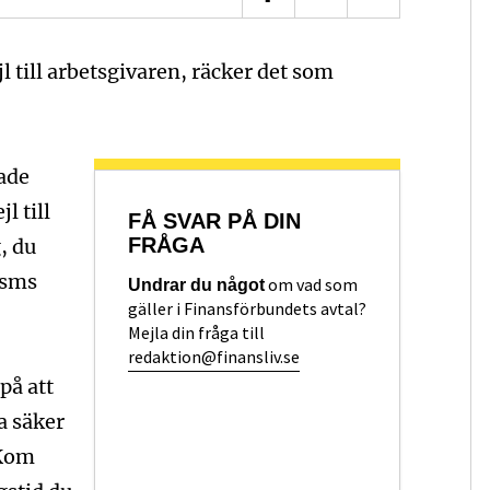
l till arbetsgivaren, räcker det som
lade
l till
FÅ SVAR PÅ DIN
, du
FRÅGA
 sms
om vad som
Undrar du något
gäller i Finansförbundets avtal?
Mejla din fråga till
redaktion@finansliv.se
 på att
a säker
 Kom