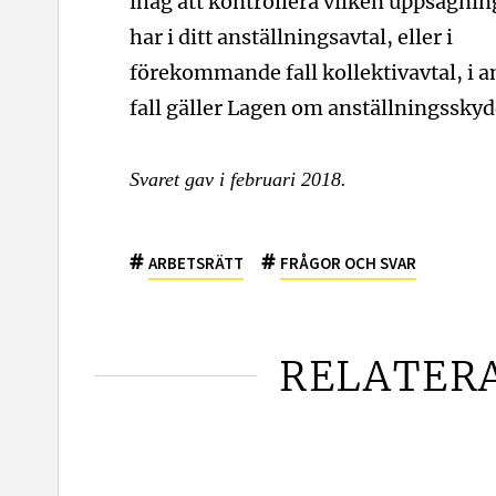
ihåg att kontrollera vilken uppsägnin
har i ditt anställningsavtal, eller i
förekommande fall kollektivavtal, i a
fall gäller Lagen om anställningsskyd
Svaret gav i februari 2018.
#
#
ARBETSRÄTT
FRÅGOR OCH SVAR
RELATER