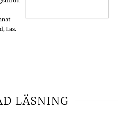
gstid du
nnat
d, Las.
AD LÄSNING