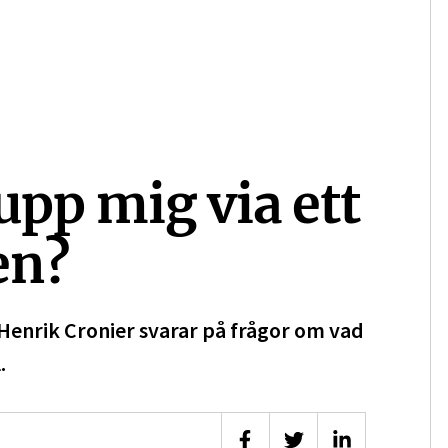
upp mig via ett
en?
Henrik Cronier svarar på frågor om vad
.
Dela på Facebook
Dela på Twitter
Dela på Linke