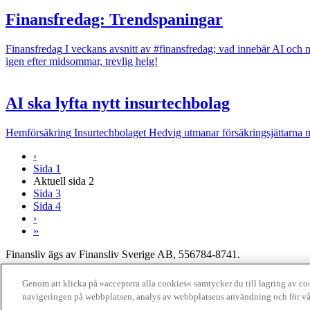
Finansfredag: Trendspaningar
Finansfredag
I veckans avsnitt av #finansfredag; vad innebär AI och m
igen efter midsommar, trevlig helg!
AI ska lyfta nytt insurtechbolag
Hemförsäkring
Insurtechbolaget Hedvig utmanar försäkrings­jättarna me
‹
Sida
1
Aktuell sida
2
Sida
3
Sida
4
›
»
Finansliv ägs av Finansliv Sverige AB, 556784-8741.
Finansliv producerades av Tidningen Journalisten AB till 30 juni 2024
Genom att klicka på »acceptera alla cookies« samtycker du till lagring av cook
navigeringen på webbplatsen, analys av webbplatsens användning och för vå
Om Finansliv