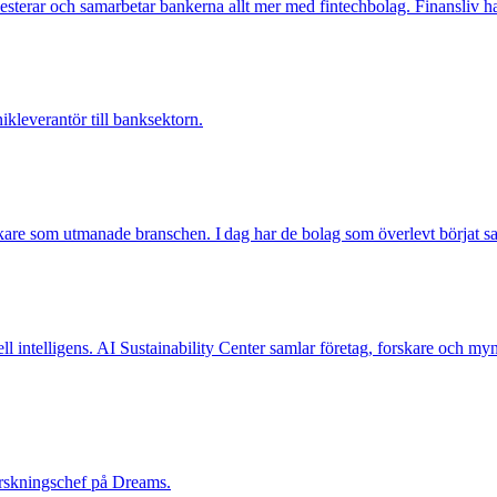
esterar och samarbetar bankerna allt mer med fintechbolag. Finansliv ha
ikleverantör till banksektorn.
ckare som utmanade branschen. I dag har de bolag som överlevt börjat s
iell intelligens. AI Sustainability Center samlar företag, forskare och my
orskningschef på Dreams.