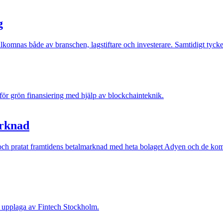
g
komnas både av branschen, lagstiftare och investerare. Samtidigt tycker 
för grön finansiering med hjälp av blockchainteknik.
arknad
m och pratat framtidens betalmarknad med heta bolaget Adyen och de ko
 upplaga av Fintech Stockholm.