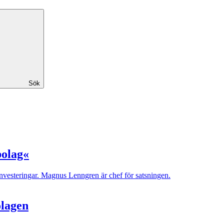
Sök
bolag«
chinvesteringar. Magnus Lenngren är chef för satsningen.
olagen