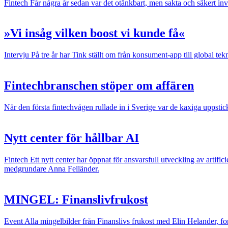
Fintech
Får några år sedan var det otänkbart, men sakta och säkert inv
»Vi insåg vilken boost vi kunde få«
Intervju
På tre år har Tink ställt om från konsument-app till global tekn
Fintechbranschen stöper om affären
När den första fintechvågen rullade in i Sverige var de kaxiga uppsti
Nytt center för hållbar AI
Fintech
Ett nytt center har öppnat för ansvarsfull utveckling av artific
medgrundare Anna Felländer.
MINGEL: Finanslivfrukost
Event
Alla mingelbilder från Finanslivs frukost med Elin Helander, f